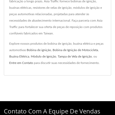
fabricação a longo prazo, Asia Traffic fornece bobinas de ignição,
buzinas elétricas, resistores de velas de ignição, módulos de ignição e
peças automotivas relacionadas, projetadas para atender às
necessidades de abastecimento internacional. Faça parceria com Asia
Traffic para fortalecer sua oferta de peças de reposição com produtos
confiáveis fabricados em Taiwan.
Explore nossos produtos de bobina de ignição, buzina elétrica e peças
automotivas
Bobina de ignição
,
Bobina de Ignição de Motocicleta
,
Buzina Elétrica
,
Módulo de Ignição
,
Tampa de Vela de Ignição
, ou
Entre em Contato
para discutir suas necessidades de fornecimento.
Contato Com A Equipe De Vendas