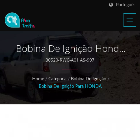
Português
Bobina De Ignição Honda
Acura CSX 30520-RRA-007
30520-RWC-A01 AS-997
Home
/
Categoria
/
Bobina De Ignição
/
Bobina De Ignição Para HONDA