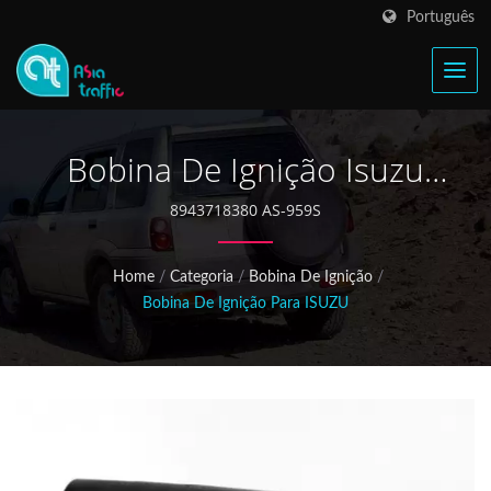
Português
Bobina De Ignição Isuzu
Amigo 8943718380
8943718380 AS-959S
Home
/
Categoria
/
Bobina De Ignição
/
Bobina De Ignição Para ISUZU