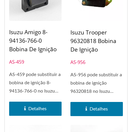
Isuzu Amigo 8-
Isuzu Trooper
94136-766-0
96320818 Bobina
Bobina De Ignição
De Ignição
AS-459
AS-956
AS-459 pode substituir a
AS-956 pode substituir a
bobina de ignição 8-
bobina de ignição
94136-766-0 no Isuzu
96320818 no Isuzu
Amigo. A bobina de
Trooper. A bobina de
ignição...
ignição...
Detalhes
Detalhes