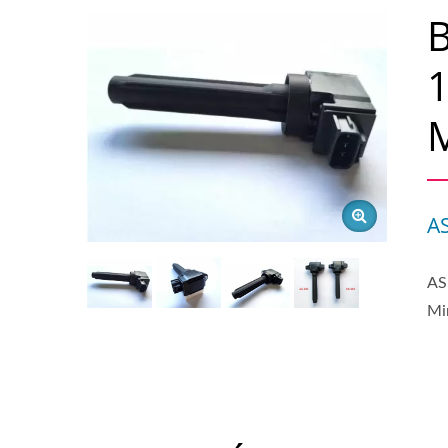
B
1
A
AS
Mi