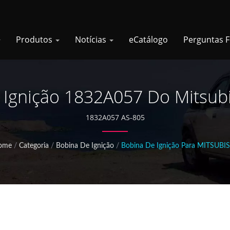
Produtos
Notícias
eCatálogo
Perguntas 
 Ignição 1832A057 Do Mitsubi
1832A057 AS-805
ome
/
Categoria
/
Bobina De Ignição
/
Bobina De Ignição Para MITSUBI