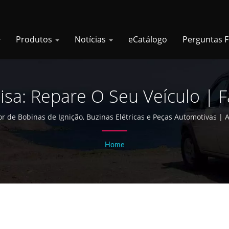
Produtos
Notícias
eCatálogo
Perguntas 
sa: Repare O Seu Veículo | 
as Elétricas De Taiwan Desde 
r de Bobinas de Ignição, Buzinas Elétricas e Peças Automotivas | As
Home