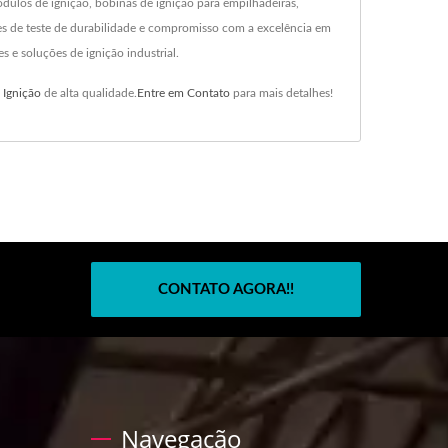
dulos de ignição, bobinas de ignição para empilhadeiras,
ões de teste de durabilidade e compromisso com a excelência em
 e soluções de ignição industrial.
 Ignição
de alta qualidade.
Entre em Contato
para mais detalhes!
CONTATO AGORA!!
Navegação