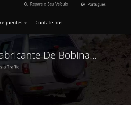
Português
Frequentes
Contate-nos
Fabricante De Bobinas
1968 - Asia Traffic
ia Traffic