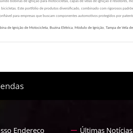
ndo bobinas de ignição para motocicletas, capas de velas de ignição e resistores, mó
a bicicletas. Este portfólio de produtos diversificado, combinado com rigorosos padr
 confiável para empresas que buscam componentes automotivos protegidos por patentes
bina de Ignição de Motocicleta
,
Buzina Elétrica
,
Módulo de Ignição
,
Tampa de Vela de
Vendas
sso Endereço
Últimas Notícias