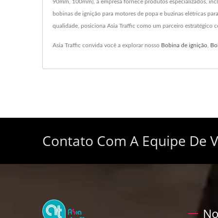
90mm, 100mm), a empresa fornece produtos especializados, inclui
bobinas de ignição para motores de popa e buzinas elétricas par
qualidade, posiciona Asia Traffic como um parceiro estratégico
Asia Traffic convida você a explorar nosso
Bobina de ignição
,
Bo
Contato Com A Equipe De 
No