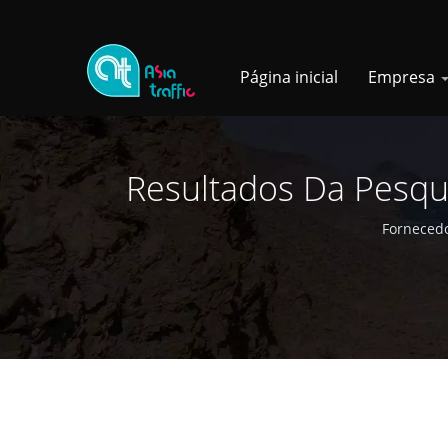
Página inicial
Empresa
Resultados Da Pesqui
De Ignição E Buzin
Fornecedo