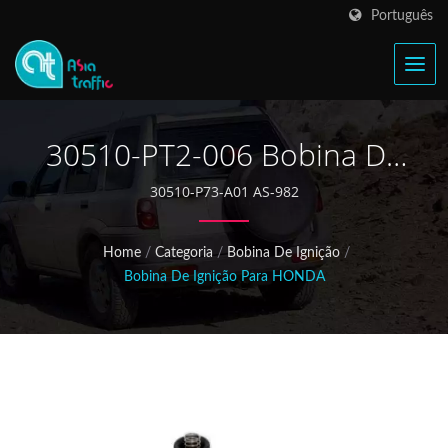
Português
30510-PT2-006 Bobina De
Ignição Para Honda
30510-P73-A01 AS-982
Accord / Civic
Home
/
Categoria
/
Bobina De Ignição
/
Bobina De Ignição Para HONDA