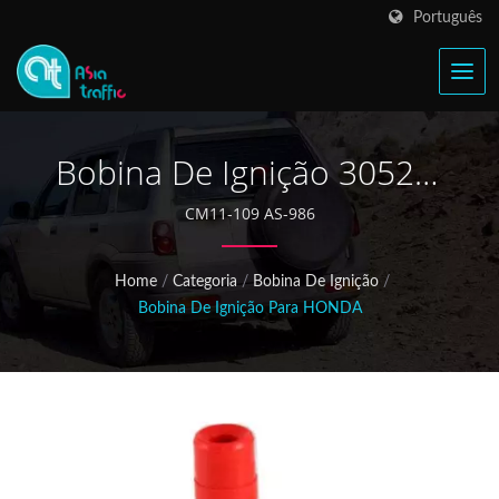
Português
Bobina De Ignição 30520-
REA-Z01 Do Honda Civic
CM11-109 AS-986
Home
/
Categoria
/
Bobina De Ignição
/
Bobina De Ignição Para HONDA