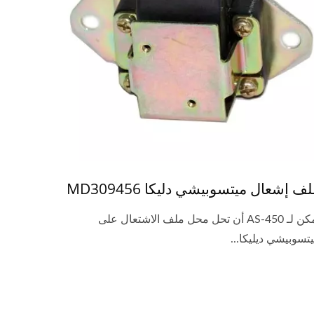
ف إشعال ميتسوبيشي دليكا MD309456
يمكن لـ AS-450 أن تحل محل ملف الاشتعال على
تسوبيشي ديليكا...