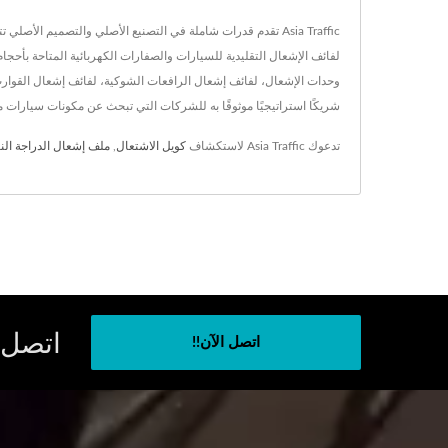
Asia Traffic تقدم قدرات شاملة في التصنيع الأصلي والتصميم
شريكًا استراتيجيًا موثوقًا به للشركات التي تبحث عن مكونات سيارات م
تدعوك Asia Traffic لاستكشاف
كويل الاشتعال
,
ملف إشعال الدراجة النا
اتصل 
اتصل الآن!!