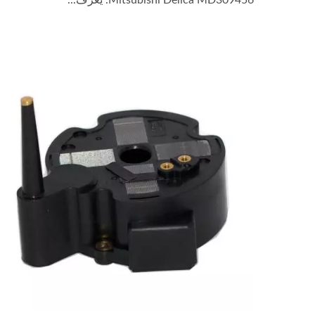
Mitsubishi Delica MD309456. يُعرف...