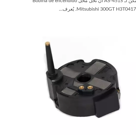
يمكن لـ AS-451S أن تحل محل Bobina de encendido
Mitsubishi 300GT H3T041. يُعرف...