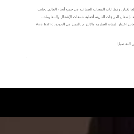
قطع الغيار، وقطاعات المعدات الصناعية في جميع أنحاء العالم. بجانب
م، 81 مم، 90 مم، 100 مم)، توفر الشركة منتجات متخصصة تشمل لفائف إشعال الدراجات النارية، أغطية شمعات الإشعال والمقاومات،
وحدات الإشعال، لفائف إشعال الرافعات الشوكية، لفائف إشعال القوارب، وصفارات الدراجات الكهربائية. يجعل هذا التنوع في مجموعة المنتجات، جنبًا إلى جنب مع معايير اختبار المتانة الصارمة والالتزام بالتميز في الجودة، Asia Traffic
 التفاصيل!