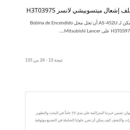
ف إشعال ميتسوبيشي لانسر H3T03975
يمكن لـ AS-452U أن تحل محل Bobina de Encendido
H3T على Mitsubishi Lancer....
نتيجة 13 - 24 من 135
Asia Traffic تقدم خدمات شاملة من OEM و ODM مع أكثر من 300 نوع من ملفات الإشعال والصفارات، جميعها معتمدة وفقاً لمعيار ISO 9001:2015 ومصنعة في تايوان. تضمن خبرتنا المتراكمة على مدى 55 عاماً في البحث والتطوير
ارات واكتشف كيف يمكن أن تعزز حلولنا الشاملة في التصنيع موثوقية