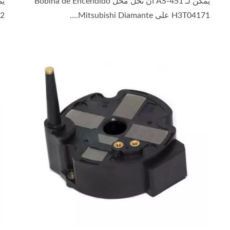
يمكن لـ AS-451 أن تحل محل Bobina de Encendido
H3T04171 على Mitsubishi Diamante....
72