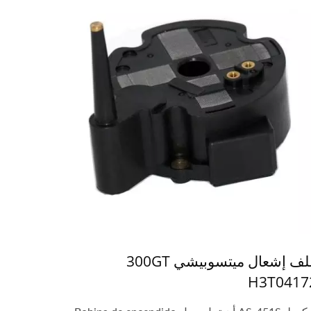
ملف إشعال ميتسوبيشي 300GT
H3T0417