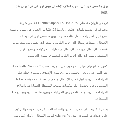
بوق مخصص كهربائي | مورد لفائف الإشعال وبوق كهربائي في تايوان منذ
1968
تقع في تايوان منذ عام 1968، Asia Traffic Supply Co., Ltd. هي شركة
محترفة في تصنيع ملفات الإشعال ولديها 55 عامًا من الخبرة في تطوير وتصنيع
قطع غيار السيارات.تشمل فئات منتجاتنا بوق مخصص كهربائي، وملفات
الإشعال، وملفات إشعال الدراجات النارية، والصفارات الكهربائية، ومقاومات
شمعات الإشعال، ووحدات الإشعال، وصفارات المركبات، وقطع الغيار
المتعلقة بالسيارات والدراجات النارية لمشتري السوق العالمية.
كمورد قطع غيار سيارات ذو خبرة من تايوان، تدعم Asia Traffic Supply Co.,
Ltd. الموزعين، وتجار الجملة، وموردي سوق الإصلاح، ومشتري قطع غيار
الدراجات النارية بحلول عملية للإشعال والجرس. تساعد مجموعة منتجاتنا
المشترين في الحصول على مكونات موثوقة لاستبدال السيارات، وإصلاح
الدراجات النارية، وتطبيقات جرس المركبات، وتوزيع ما بعد البيع، وتوسيع خط
المنتجات.
بفضل الخبرة الطويلة في التصنيع، والتحكم المستقر في الجودة، والتركيز
على الإمدادات الموثوقة، تقدم Asia Traffic لفائف الإشعال، وأبواق كهربائية،