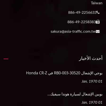
Taiwan
886-49-2256633
886-49-2258383
sakura@asia-traffic.com.tw
أحدث الأخبار
بوجي الإشعال 30520-RB0-003 في Honda CR-Z
01 Jan, 1970
بوبين الإشعال لسيارة هوندا سيفيك...
01 Jan, 1970