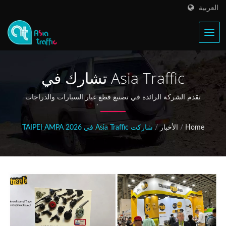
العربية
Asia Traffic تشارك في
معرض التجارة الدولي 2026
تقدم الشركة الرائدة في تصنيع قطع غيار السيارات والدراجات
النارية في تايوان لفائف الإشعال، وأبواق كهربائية، ومكونات
TAIPEI AMPA
شمعات الإشعال للمشترين العالميين في المعرض التجاري الرائد
Home
/
الأخبار
/
شاركت Asia Traffic في 2026 TAIPEI AMPA
للسيارات في آسيا.