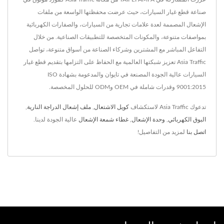
صناعة قطع غيار السيارات، حيث عرضت محفظتها الواسعة من ملفات
الإشعال المصممة لعدة علامات تجارية من السيارات، والصفارات الكهربائية
بمواصفات متنوعة، والمكونات المتخصصة للتطبيقات الصناعية. من خلال
التفاعل المباشر مع المشترين وشركاء الصناعة من أسواق متنوعة، تواصل
Asia Traffic تعزيز شبكتها العالمية مع الحفاظ على التزامها بتقديم قطع غيار
السيارات عالية الجودة المصنعة في تايوان والمدعومة بشهادة ISO
9001:2015 وقدرات شاملة في OEM وODM للحلول المخصصة.
تدعوك Asia Traffic لاستكشاف
كويل الاشتعال
,
ملف إشعال الدراجة النارية
,
البوق الكهربائي
,
وحدة الإشعال
,
غطاء شمعة الإشعال
عالية الجودة لدينا.
اتصل بنا
لمزيد من التفاصيل!