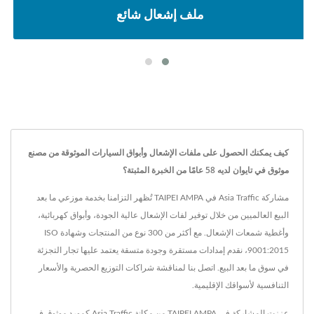
ملف إشعال شائع
كيف يمكنك الحصول على ملفات الإشعال وأبواق السيارات الموثوقة من مصنع
موثوق في تايوان لديه 58 عامًا من الخبرة المثبتة؟
مشاركة Asia Traffic في TAIPEI AMPA تُظهر التزامنا بخدمة موزعي ما بعد
البيع العالميين من خلال توفير لفات الإشعال عالية الجودة، وأبواق كهربائية،
وأغطية شمعات الإشعال. مع أكثر من 300 نوع من المنتجات وشهادة ISO
9001:2015، نقدم إمدادات مستقرة وجودة متسقة يعتمد عليها تجار التجزئة
في سوق ما بعد البيع. اتصل بنا لمناقشة شراكات التوزيع الحصرية والأسعار
التنافسية لأسواقك الإقليمية.
عززت المشاركة في TAIPEI AMPA من مكانة Asia Traffic كمورد موثوق في