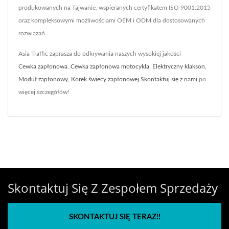
produkowanych na Tajwanie, wspieranych certyfikatem ISO 9001:2015
oraz kompleksowymi możliwościami OEM i ODM dla dostosowanych
rozwiązań.
Asia Traffic zaprasza do odkrywania naszych wysokiej jakości
Cewka zapłonowa
,
Cewka zapłonowa motocykla
,
Elektryczny klakson
,
Moduł zapłonowy
,
Korek świecy zapłonowej
.
Skontaktuj się z nami
po
więcej szczegółów!
Skontaktuj Się Z Zespołem Sprzedaży
SKONTAKTUJ SIĘ TERAZ!!