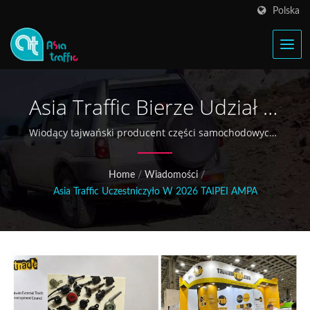
Polska
Asia Traffic Bierze Udział W
Międzynarodowych
Wiodący tajwański producent części samochodowych i
motocyklowych prezentuje cewki zapłonowe,
Targach TAIPEI AMPA 2026
elektryczne klaksony i elementy świec zapłonowych
Home
/
Wiadomości
/
globalnym nabywcom na wiodących targach
Asia Traffic Uczestniczyło W 2026 TAIPEI AMPA
motoryzacyjnych w Azji.