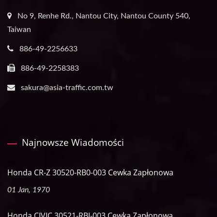
No 9, Renhe Rd., Nantou City, Nantou County 540,
Taiwan
886-49-2256633
886-49-2258383
sakura@asia-traffic.com.tw
Najnowsze Wiadomości
Honda CR-Z 30520-RB0-003 Cewka Zapłonowa
01 Jan, 1970
Honda CIVIC 30521-RBJ-003 Cewka Zapłonowa