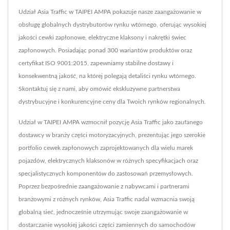
Udział Asia Traffic w TAIPEI AMPA pokazuje nasze zaangażowanie w
obsługę globalnych dystrybutorów rynku wtórnego, oferując wysokiej
jakości cewki zapłonowe, elektryczne klaksony i nakrętki świec
zapłonowych. Posiadając ponad 300 wariantów produktów oraz
certyfikat ISO 9001:2015, zapewniamy stabilne dostawy i
konsekwentną jakość, na której polegają detaliści rynku wtórnego.
Skontaktuj się z nami, aby omówić ekskluzywne partnerstwa
dystrybucyjne i konkurencyjne ceny dla Twoich rynków regionalnych.
Udział w TAIPEI AMPA wzmocnił pozycję Asia Traffic jako zaufanego
dostawcy w branży części motoryzacyjnych, prezentując jego szerokie
portfolio cewek zapłonowych zaprojektowanych dla wielu marek
pojazdów, elektrycznych klaksonów w różnych specyfikacjach oraz
specjalistycznych komponentów do zastosowań przemysłowych.
Poprzez bezpośrednie zaangażowanie z nabywcami i partnerami
branżowymi z różnych rynków, Asia Traffic nadal wzmacnia swoją
globalną sieć, jednocześnie utrzymując swoje zaangażowanie w
dostarczanie wysokiej jakości części zamiennych do samochodów