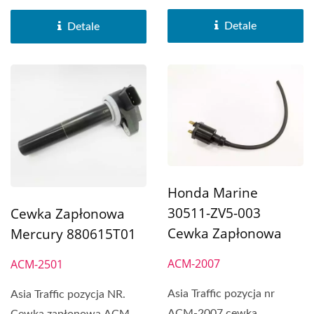
Honda Marine 30520-ZY3-
zaburtowych pasuje do
003...
Honda...
Detale
Detale
Honda Marine
30511-ZV5-003
Cewka Zapłonowa
Cewka Zapłonowa
Mercury 880615T01
ACM-2007
ACM-2501
Asia Traffic pozycja nr
Asia Traffic pozycja NR.
ACM-2007 cewka
Cewka zapłonowa ACM-