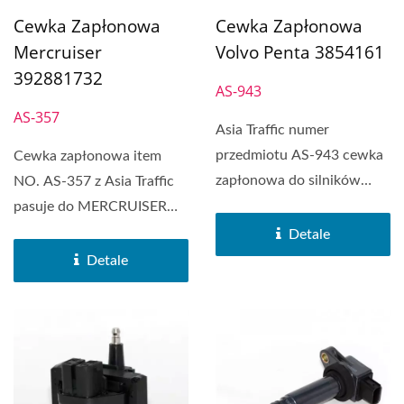
Cewka Zapłonowa
Cewka Zapłonowa
Volvo Penta 3854161
Mercruiser
392881732
AS-943
AS-357
Asia Traffic numer
przedmiotu AS-943 cewka
Cewka zapłonowa item
zapłonowa do silników
NO. AS-357 z Asia Traffic
zewnętrznych pasuje do
pasuje do MERCRUISER
VOLVO...
392881732,
Detale
PLEASURECRAFT...
Detale