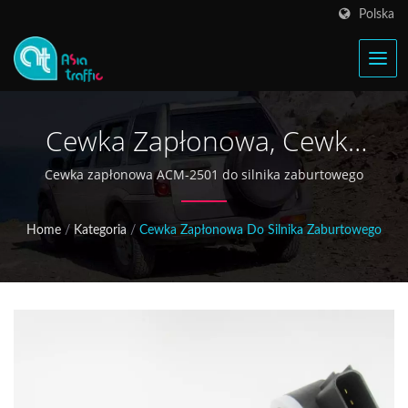
Polska
Cewka Zapłonowa, Cewka
Zapłonowa Do Silnika
Cewka zapłonowa ACM-2501 do silnika zaburtowego
Zaburtowego, Układ
Home
/
Kategoria
/
Cewka Zapłonowa Do Silnika Zaburtowego
Zapłonowy, Cewka
Zapłonowa Do Silnika
Wewnętrznego