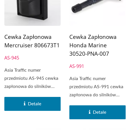
Cewka Zapłonowa
Cewka Zapłonowa
Mercruiser 806673T1
Honda Marine
30520-PNA-007
AS-945
AS-991
Asia Traffic numer
przedmiotu AS-945 cewka
Asia Traffic numer
zapłonowa do silników
przedmiotu AS-991 cewka
zewnętrznych pasuje do
zapłonowa do silników
MERCRUISER...
zaburtowych pasuje do
Detale
Honda...
Detale