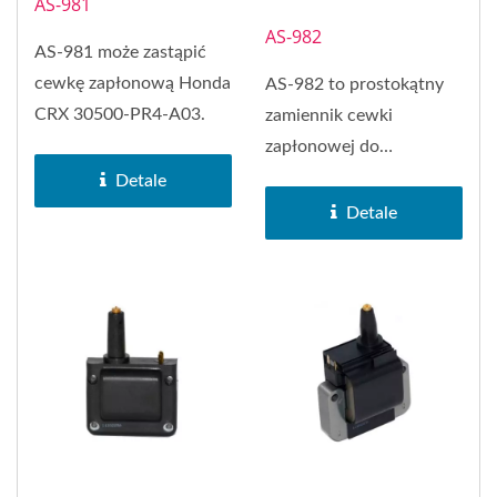
AS-981
AS-982
AS-981 może zastąpić
cewkę zapłonową Honda
AS-982 to prostokątny
CRX 30500-PR4-A03.
zamiennik cewki
zapłonowej do
zastosowań w Honda i
Detale
Acura, w tym Honda...
Detale