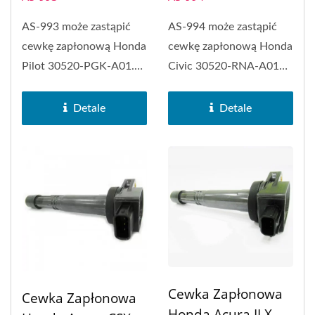
AS-993 może zastąpić
AS-994 może zastąpić
cewkę zapłonową Honda
cewkę zapłonową Honda
Pilot 30520-PGK-A01.
Civic 30520-RNA-A01
Cewka zapłonowa PH-
oraz Honda Accord.
COP...
Cewka...
Detale
Detale
Cewka Zapłonowa
Cewka Zapłonowa
Honda Acura ILX