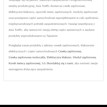
Skupiając się na jakości, stabilnym zaopatrzeniu i długoterminowej
wiedzy produkcyjnej, Asia Traffic dostarcza cewki zapłonowe,
elektryczne klaksony, oporniki świec zapłonowych, moduły zapłonowe
oraz powiązane części samochodowe zaprojektowane w celu spełnienia
międzynarodowych potrzeb zaopatrzeniowych. Nawiąż współpracę z
Asia Traffic, aby wzmocnić swoją ofertę części zamiennych o zaufane
produkty wyprodukowane na Tajwanie.
Przeglądaj nasze produkty z zakresu cewek zapłonowych, klaksonów
elektrycznych i części samochodowych
Cewka zapłonowa
,
Cewka zapłonowa motocykla
,
Elektryczny klakson
,
Moduł zapłonowy
,
Korek świecy zapłonowej
, lub
Skontaktuj się z nami
, aby omówić swoje
wymagania dotyczące zaopatrzenia.