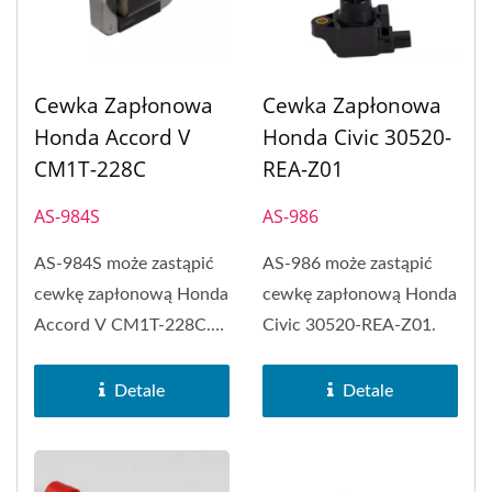
Cewka Zapłonowa
Cewka Zapłonowa
Honda Accord V
Honda Civic 30520-
CM1T-228C
REA-Z01
AS-984S
AS-986
AS-984S może zastąpić
AS-986 może zastąpić
cewkę zapłonową Honda
cewkę zapłonową Honda
Accord V CM1T-228C.
Civic 30520-REA-Z01.
Cewka zapłonowa typu...
Detale
Detale