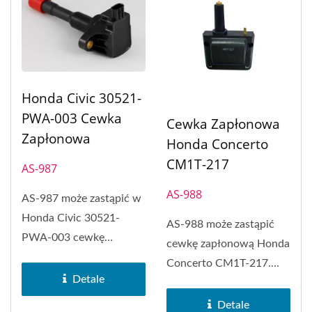
Honda Civic 30521-
PWA-003 Cewka
Cewka Zapłonowa
Zapłonowa
Honda Concerto
CM1T-217
AS-987
AS-988
AS-987 może zastąpić w
Honda Civic 30521-
AS-988 może zastąpić
PWA-003 cewkę
cewkę zapłonową Honda
zapłonową.
Concerto CM1T-217.
Detale
Cewka zapłonowa typu
prostokątnego...
Detale