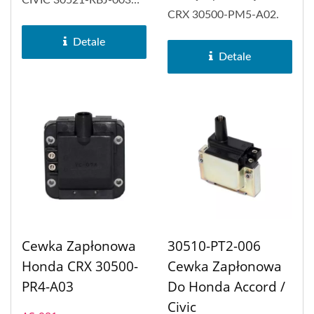
CIVIC 30521-RBJ-003
CRX 30500-PM5-A02.
oraz Honda Insight,
ACURA...
Detale
Detale
Cewka Zapłonowa
30510-PT2-006
Honda CRX 30500-
Cewka Zapłonowa
PR4-A03
Do Honda Accord /
Civic