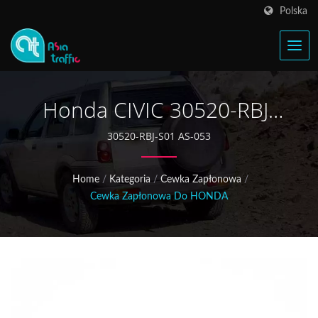
Polska
Honda CIVIC 30520-RBJ-
S01 Cewka Zapłonowa
30520-RBJ-S01 AS-053
Home
/
Kategoria
/
Cewka Zapłonowa
/
Cewka Zapłonowa Do HONDA