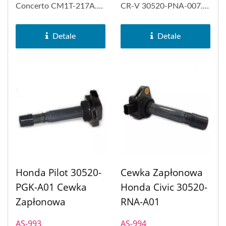
Concerto CM1T-217A.
CR-V 30520-PNA-007.
Cewka zapłonowa typu...
Cewka zapłonowa PH-
COP...
Detale
Detale
Honda Pilot 30520-
Cewka Zapłonowa
PGK-A01 Cewka
Honda Civic 30520-
Zapłonowa
RNA-A01
AS-993
AS-994