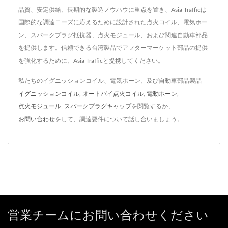
品質、安定供給、長期的な製造ノウハウに重点を置き、Asia Trafficは
国際的な調達ニーズに応えるために設計された点火コイル、電気ホー
ン、スパークプラグ抵抗器、点火モジュール、および関連自動車部品
を提供します。信頼できる台湾製品でアフターマーケット部品の提供
を強化するために、Asia Trafficと提携してください。
私たちのイグニッションコイル、電気ホーン、及び自動車部品製品
イグニッションコイル
,
オートバイ点火コイル
,
電動ホーン
,
点火モジュール
,
スパークプラグキャップ
を閲覧するか、
お問い合わせ
をして、調達要件について話し合いましょう。
営業チームにお問い合わせください