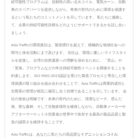
続可能性プログラムは、信頼性の高い点火コイル、電気ホーン、自動
車のスペアパーツを提供しながら、将来の世代のために環境を保護す
るという私たちのコミットメントを示しています。 私たちに連絡し
て、企業の持続可能性目標をどのようにサポートできるかを話し合い
ましょう。
Asia Trafficの環境責任は、製造慣行を超えて、積極的な地域社会への
関与と保全活動にまで及びます。 当社は、環境に優しいライフスタイ
ルを促進し、台湾の自然遺産への理解を深めるために、「里山」や
「里海」プログラムなどの年次持続可能性イベントを開催することを
約束します。 ISO 9001:2015認証を受けた製造プロセスと専念した環
境保護の取り組みを組み合わせることで、Asia Trafficは商業的成功と
生態系の管理が相互に補完し合う目標であることを示しています。 会
社の使命は明確です：未来の世代のために、清潔なビーチ、澄んだ
海、密な森林、そして生物多様性を確保しながら、自動車メーカーや
アフターマーケット小売業者が世界中で依存する最高の製品品質と製
造の誠実さを維持することです。
Asia Trafficは、あなたに私たちの高品質な
イグニッションコイル
,