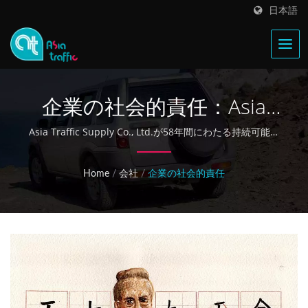
日本語
企業の社会的責任：Asia
Trafficの台湾と環境へのコ
Asia Traffic Supply Co., Ltd.が58年間にわたる持続可能な
台湾製自動車の優れた品質と環境保護を通じて、どのよう
ミットメント
に企業の社会的責任を果たしているかを発見してくださ
Home
/
会社
/
企業の社会的責任
い。