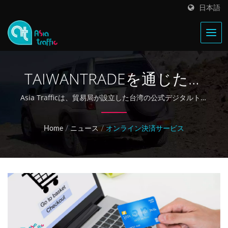
日本語
TAIWANTRADEを通じた安
全なオンライン決済＆サン
Asia Trafficは、貿易局が設立した台湾の公式デジタルトレ
ードポータルTAIWANTRADEを通じて、便利で安全なオン
プル購入
ライン決済サービスを提供し、世界中の顧客が自信を持っ
Home
/
ニュース
/
オンライン決済サービス
てサンプルを購入できるようにしています。