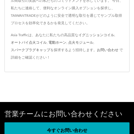
ル商取引の実践への私たちのコミットメントを示しています。 今日、
私たちに連絡して、便利なオンライン購入オプションを探求し、
TAIWANTRADEがどのように安全で透明な取引を通じてサンプル取得
プロセスを効率化できるかを発見してください。
Asia Trafficは、あなたに私たちの高品質な
イグニッションコイル
,
オートバイ点火コイル
,
電動ホーン
,
点火モジュール
,
スパークプラグキャップ
を探求するよう招待します。
お問い合わせ
で
詳細をご確認ください！
営業チームにお問い合わせください
今すぐお問い合わせ