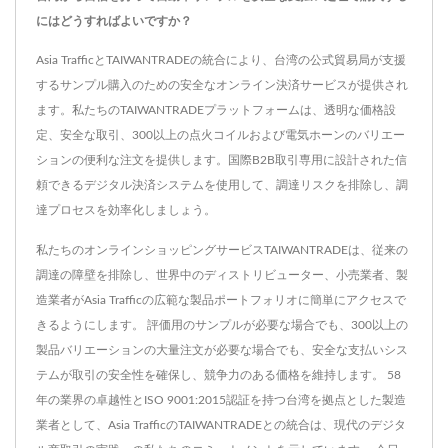
にはどうすればよいですか？
Asia TrafficとTAIWANTRADEの統合により、台湾の公式貿易局が支援
するサンプル購入のための安全なオンライン決済サービスが提供され
ます。私たちのTAIWANTRADEプラットフォームは、透明な価格設
定、安全な取引、300以上の点火コイルおよび電気ホーンのバリエー
ションの便利な注文を提供します。国際B2B取引専用に設計された信
頼できるデジタル決済システムを使用して、調達リスクを排除し、調
達プロセスを効率化しましょう。
私たちのオンラインショッピングサービスTAIWANTRADEは、従来の
調達の障壁を排除し、世界中のディストリビューター、小売業者、製
造業者がAsia Trafficの広範な製品ポートフォリオに簡単にアクセスで
きるようにします。 評価用のサンプルが必要な場合でも、300以上の
製品バリエーションの大量注文が必要な場合でも、安全な支払いシス
テムが取引の安全性を確保し、競争力のある価格を維持します。 58
年の業界の卓越性とISO 9001:2015認証を持つ台湾を拠点とした製造
業者として、Asia TrafficのTAIWANTRADEとの統合は、現代のデジタ