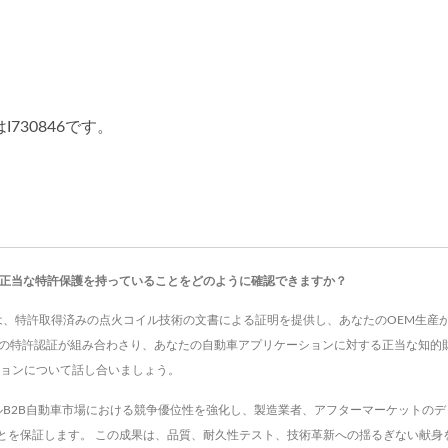
のイグニッションコイル
人気のイグニッション
30846です。
が正当な特許保護を持っていることをどのように確認できますか？
730846）は、特許取得済みの点火コイル技術の文書による証明を提供し、あなたのOE
国の特許認証が組み合わさり、あなたの自動車アプリケーションに対する正当な知的
ションについて話し合いましょう。
icのグローバルB2B自動車市場における競争優位性を強化し、製造業者、アフターマーケ
保証します。 この成果は、品質、耐久性テスト、技術革新への揺るぎない献身を反映して