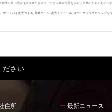
造された信頼性の高い特許保護された点火コイルと自動車部品を求める企業のためのもので
ル
,
オートバイ点火コイル
,
電動ホーン
,
点火モジュール
,
スパークプラグキャップ
を
ください
社住所
最新ニュース