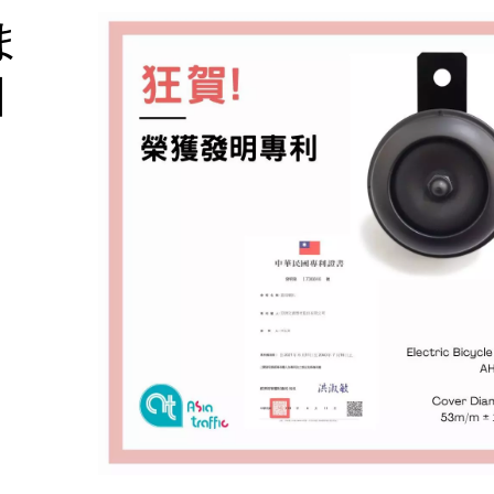
ま
国
得