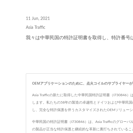
人気のイグニッションコイル
人気
11 Jun, 2021
Asia Traffic
我々は中華民国の特許証明書を取得し、特許番号はI7
OEMアプリケーションのために、点火コイルのサプライヤー
Asia Trafficの新たに取得した中華民国特許証明書（I
します。私たちの58年の製造の卓越性とドイツおよび中華民
し、完全な特許保護を伴うカスタマイズされたOEMソリュー
中華民国の特許証明書（I730846）は、Asia Traff
の製品が正当な特許保護と継続的な革新に裏打ちされていることを