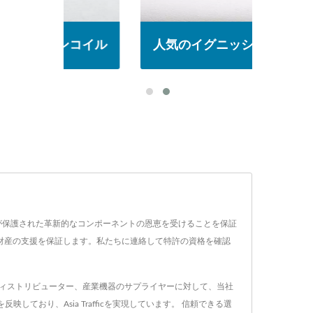
コイル
人気のイグニッションコイル
人気
M生産が保護された革新的なコンポーネントの恩恵を受けることを保証
財産の支援を保証します。私たちに連絡して特許の資格を確認
ットのディストリビューター、産業機器のサプライヤーに対して、当社
おり、Asia Trafficを実現しています。 信頼できる選