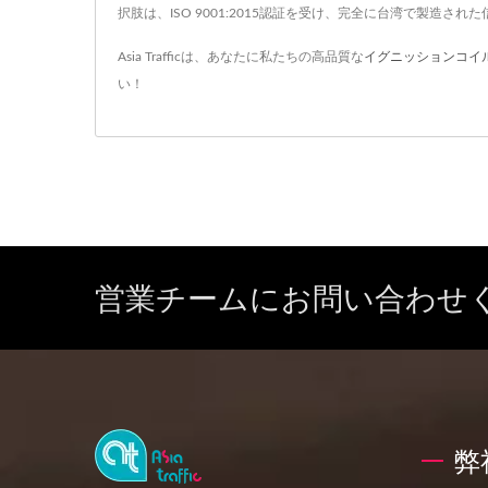
択肢は、ISO 9001:2015認証を受け、完全に台湾で製
Asia Trafficは、あなたに私たちの高品質な
イグニッションコイ
い！
営業チームにお問い合わせ
弊