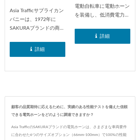
電動自転車に電動ホーン
Asia Trafficサプライカン
を装備し、低消費電力で
パニーは、1972年に
アルミ軽量ホーンホルダ
SAKURAブランドの商標
ーを開発しました。人工
詳細
を取得しました。
塗装の外観も密着テスト
SAKURAブランドのホー
詳細
に合格し、高品質と質感
ンは、日本、インドネシ
のニーズに応えるデザイ
ア、バングラデシュ、ヨ
ンを作りました。E-
ーロッパ、南アフリカ、
MARK認証を取得し、電
アメリカなど、世界中に
動自転車用の特別開発さ
配布されました。1998
れたホーンです。
年には、ホーンのEマー
顧客の品質期待に応えるために、実績のある性能テストを備えた信頼
ク承認を取得しました。
できる電気ホーンをどのように調達できますか？
Asia TrafficのSAKURAブランドの電気ホーンは、さまざまな車両要件
に合わせた6つのサイズオプション（66mm-100mm）で100%の性能