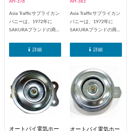
AH-378
AH-383
Asia Trafficサプライカン
Asia Trafficサプライカン
パニーは、1972年に
パニーは、1972年に
SAKURAブランドの商標
SAKURAブランドの商標
を取得しました。
を取得しました。
SAKURAブランドのホー
SAKURAブランドのホー
詳細
詳細
ンは、日本、インドネシ
ンは、日本、インドネシ
ア、バングラデシュ、ヨ
ア、バングラデシュ、ヨ
ーロッパ、南アフリカ、
ーロッパ、南アフリカ、
アメリカなど、世界中に
アメリカなど、世界中に
配布されました。1998
配布されました。1998
年には、ホーンのEマー
年には、ホーンのEマー
ク承認を取得しました。
ク承認を取得しました。
オートバイ電気ホー
オートバイ電気ホー