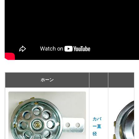
ホーン
カバ
ー直
径