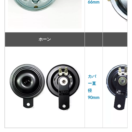
66mm
ホーン
カバ
ー直
径
90mm