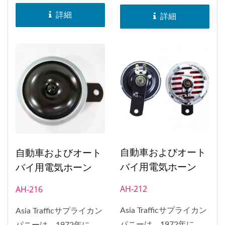
SAKURAブランドのホー
SAKURAブランドのホー
詳細
詳細
ンは、日本、インドネシ
ンは、日本、インドネシ
ア、バングラデシュ、ヨ
ア、バングラデシュ、ヨ
ーロッパ、南アフリカ、
ーロッパ、南アフリカ、
アメリカなど、世界中に
アメリカなど、世界中に
配布されました。1998
配布されました。1998
年には、ホーンのEマー
年には、ホーンのEマー
ク承認を取得しました。
ク承認を取得しました。
自動車およびオート
自動車およびオート
バイ用電気ホーン
バイ用電気ホーン
AH-212
AH-216
Asia Trafficサプライカン
Asia Trafficサプライカン
パニーは、1972年に
パニーは、1972年に