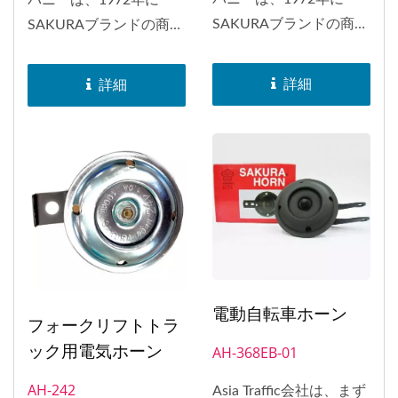
SAKURAブランドの商標
SAKURAブランドの商標
を取得しました。
を取得しました。
SAKURAブランドのホー
SAKURAブランドのホー
詳細
詳細
ンは、日本、インドネシ
ンは、日本、インドネシ
ア、バングラデシュ、ヨ
ア、バングラデシュ、ヨ
ーロッパ、南アフリカ、
ーロッパ、南アフリカ、
アメリカなど、世界中に
アメリカなど、世界中に
配布されました。1998
配布されました。1998
年には、ホーンのEマー
年には、ホーンのEマー
ク承認を取得しました。
ク承認を取得しました。
電動自転車ホーン
フォークリフトトラ
ック用電気ホーン
AH-368EB-01
AH-242
Asia Traffic会社は、まず