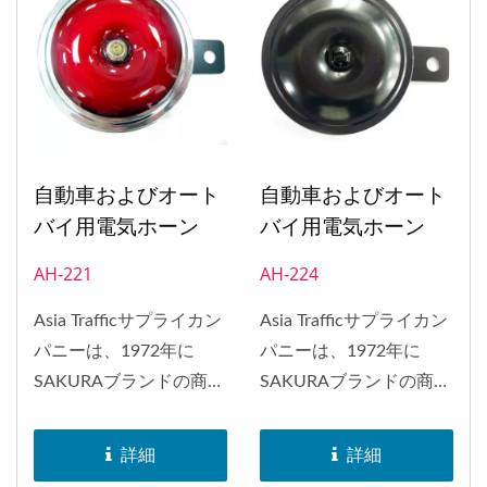
アメリカなど、世界中に
アメリカなど、世界中に
配布されました。1998
配布されました。1998
年には、ホーンのEマー
年には、ホーンのEマー
ク承認を取得しました。
ク承認を取得しました。
自動車およびオート
自動車およびオート
バイ用電気ホーン
バイ用電気ホーン
AH-221
AH-224
Asia Trafficサプライカン
Asia Trafficサプライカン
パニーは、1972年に
パニーは、1972年に
SAKURAブランドの商標
SAKURAブランドの商標
を取得しました。
を取得しました。
SAKURAブランドのホー
SAKURAブランドのホー
詳細
詳細
ンは、日本、インドネシ
ンは、日本、インドネシ