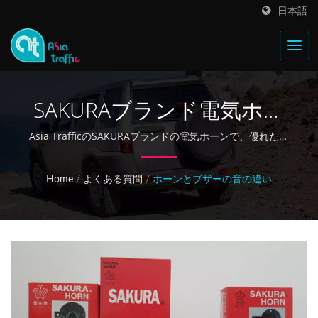
日本語
SAKURAブランド電気ホー
ン - 認定100%性能テスト
Asia TrafficのSAKURAブランドの電気ホーンで、優れた音
質と耐久性を体験してください。直径サイズは6種類あ
り、包括的な性能検証が行われています。
Home
/
よくある質問
/
ホーンとブザーの音の違い