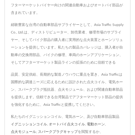
フターマーケットバイヤー向けの関連自動車およびオートバイ部品が
含まれています。
経験豊富な台湾の自動車部品サプライヤーとして、Asia Traffic Supply
Co., Ltd.は、ディストリビューター、卸売業者、修理市場のサプライ
ヤー、そしてバイク部品の購入者に実用的な点火装置とホーンソリュ
ーションを提供しています。私たちの製品カバレッジは、購入者が自
動車の交換用部品、バイクの修理、車両のホーンアプリケーション、
そしてアフターマーケット製品ラインの拡張のために信頼できる
品質、安定供給、長期的な製造ノウハウに重点を置き、Asia Trafficは
国際的な調達ニーズに応えるために設計された点火コイル、電気ホー
ン、スパークプラグ抵抗器、点火モジュール、および関連自動車部品
を提供します。信頼できる台湾製品でアフターマーケット部品の提供
を強化するために、Asia Trafficと提携してください。
私たちのイグニッションコイル、電気ホーン、及び自動車部品製品
イグニッションコイル
,
オートバイ点火コイル
,
電動ホーン
,
点火モジュール
,
スパークプラグキャップ
を閲覧するか、