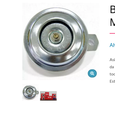
B
M
A
As
da
to
Es