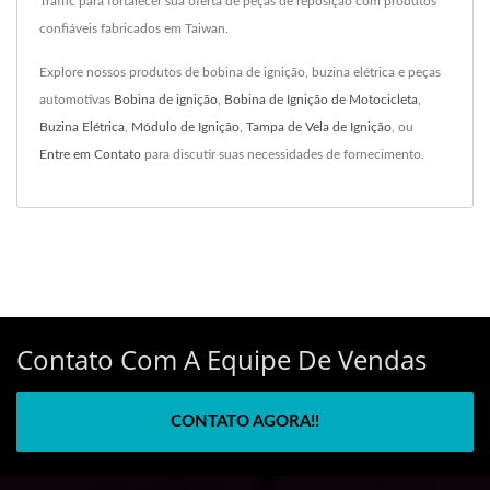
Traffic para fortalecer sua oferta de peças de reposição com produtos
confiáveis fabricados em Taiwan.
Explore nossos produtos de bobina de ignição, buzina elétrica e peças
automotivas
Bobina de ignição
,
Bobina de Ignição de Motocicleta
,
Buzina Elétrica
,
Módulo de Ignição
,
Tampa de Vela de Ignição
, ou
Entre em Contato
para discutir suas necessidades de fornecimento.
Contato Com A Equipe De Vendas
CONTATO AGORA!!