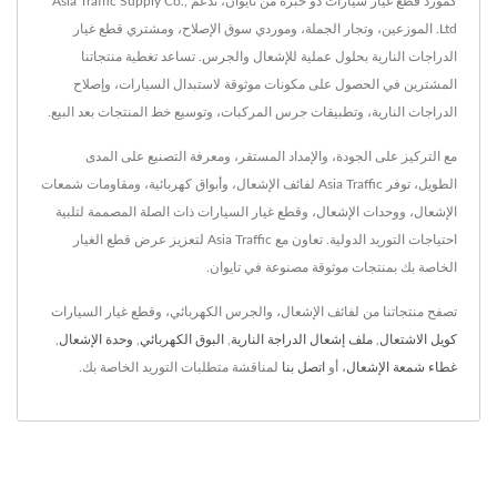
كمورد قطع غيار سيارات ذو خبرة من تايوان، تدعم Asia Traffic Supply Co.,
Ltd. الموزعين، وتجار الجملة، وموردي سوق الإصلاح، ومشتري قطع غيار
الدراجات النارية بحلول عملية للإشعال والجرس. تساعد تغطية منتجاتنا
المشترين في الحصول على مكونات موثوقة لاستبدال السيارات، وإصلاح
الدراجات النارية، وتطبيقات جرس المركبات، وتوسيع خط المنتجات بعد البيع.
مع التركيز على الجودة، والإمداد المستقر، ومعرفة التصنيع على المدى
الطويل، توفر Asia Traffic لفائف الإشعال، وأبواق كهربائية، ومقاومات شمعات
الإشعال، ووحدات الإشعال، وقطع غيار السيارات ذات الصلة المصممة لتلبية
احتياجات التوريد الدولية. تعاون مع Asia Traffic لتعزيز عرض قطع الغيار
الخاصة بك بمنتجات موثوقة مصنوعة في تايوان.
تصفح منتجاتنا من لفائف الإشعال، والجرس الكهربائي، وقطع غيار السيارات
كويل الاشتعال
,
ملف إشعال الدراجة النارية
,
البوق الكهربائي
,
وحدة الإشعال
,
غطاء شمعة الإشعال
، أو
اتصل بنا
لمناقشة متطلبات التوريد الخاصة بك.