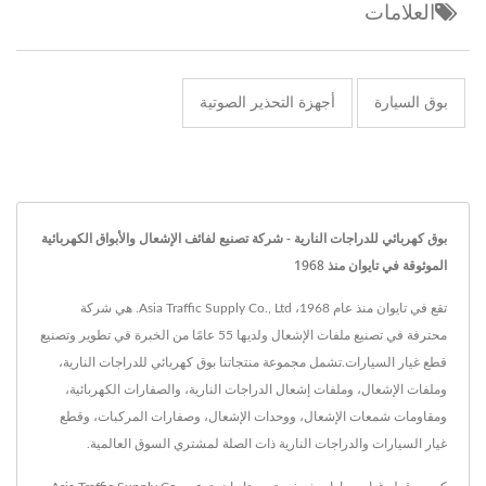
العلامات
بوق السيارة
أجهزة التحذير الصوتية
بوق كهربائي للدراجات النارية - شركة تصنيع لفائف الإشعال والأبواق الكهربائية
الموثوقة في تايوان منذ 1968
تقع في تايوان منذ عام 1968، Asia Traffic Supply Co., Ltd. هي شركة
محترفة في تصنيع ملفات الإشعال ولديها 55 عامًا من الخبرة في تطوير وتصنيع
قطع غيار السيارات.تشمل مجموعة منتجاتنا بوق كهربائي للدراجات النارية،
وملفات الإشعال، وملفات إشعال الدراجات النارية، والصفارات الكهربائية،
ومقاومات شمعات الإشعال، ووحدات الإشعال، وصفارات المركبات، وقطع
غيار السيارات والدراجات النارية ذات الصلة لمشتري السوق العالمية.