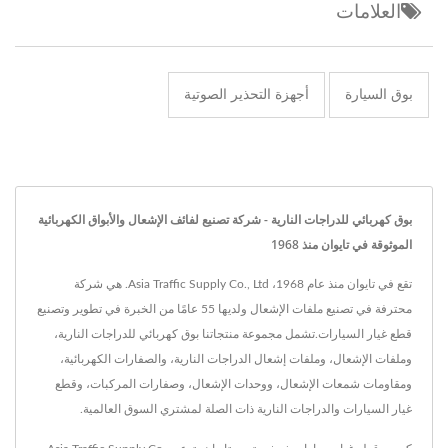
العلامات
بوق السيارة
أجهزة التحذير الصوتية
بوق كهربائي للدراجات النارية - شركة تصنيع لفائف الإشعال والأبواق الكهربائية
الموثوقة في تايوان منذ 1968
تقع في تايوان منذ عام 1968، Asia Traffic Supply Co., Ltd. هي شركة
محترفة في تصنيع ملفات الإشعال ولديها 55 عامًا من الخبرة في تطوير وتصنيع
قطع غيار السيارات.تشمل مجموعة منتجاتنا بوق كهربائي للدراجات النارية،
وملفات الإشعال، وملفات إشعال الدراجات النارية، والصفارات الكهربائية،
ومقاومات شمعات الإشعال، ووحدات الإشعال، وصفارات المركبات، وقطع
غيار السيارات والدراجات النارية ذات الصلة لمشتري السوق العالمية.