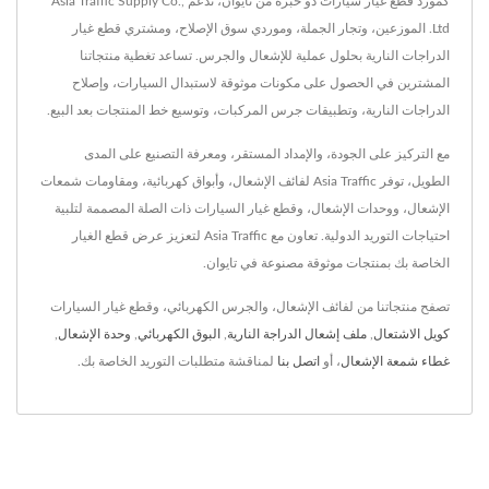
كمورد قطع غيار سيارات ذو خبرة من تايوان، تدعم Asia Traffic Supply Co.,
Ltd. الموزعين، وتجار الجملة، وموردي سوق الإصلاح، ومشتري قطع غيار
الدراجات النارية بحلول عملية للإشعال والجرس. تساعد تغطية منتجاتنا
المشترين في الحصول على مكونات موثوقة لاستبدال السيارات، وإصلاح
الدراجات النارية، وتطبيقات جرس المركبات، وتوسيع خط المنتجات بعد البيع.
مع التركيز على الجودة، والإمداد المستقر، ومعرفة التصنيع على المدى
الطويل، توفر Asia Traffic لفائف الإشعال، وأبواق كهربائية، ومقاومات شمعات
الإشعال، ووحدات الإشعال، وقطع غيار السيارات ذات الصلة المصممة لتلبية
احتياجات التوريد الدولية. تعاون مع Asia Traffic لتعزيز عرض قطع الغيار
الخاصة بك بمنتجات موثوقة مصنوعة في تايوان.
تصفح منتجاتنا من لفائف الإشعال، والجرس الكهربائي، وقطع غيار السيارات
كويل الاشتعال
,
ملف إشعال الدراجة النارية
,
البوق الكهربائي
,
وحدة الإشعال
,
غطاء شمعة الإشعال
، أو
اتصل بنا
لمناقشة متطلبات التوريد الخاصة بك.