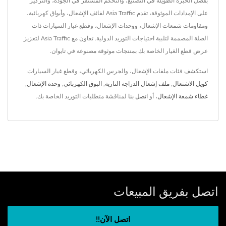
بفضل الخبرة الطويلة في التصنيع، والتحكم المستقر في الجودة، والتركيز
على الإمدادات الموثوقة، تقدم Asia Traffic لفائف الإشعال، وأبواق كهربائية،
ومقاومات شمعات الإشعال، ووحدات الإشعال، وقطع غيار السيارات ذات
الصلة المصممة لتلبية احتياجات التوريد الدولية. تعاون مع Asia Traffic لتعزيز
عرض قطع الغيار الخاصة بك بمنتجات موثوقة مصنوعة في تايوان.
استكشف فئات ملفات الإشعال، والجرس الكهربائي، وقطع غيار السيارات
كويل الاشتعال
,
ملف إشعال الدراجة النارية
,
البوق الكهربائي
,
وحدة الإشعال
,
غطاء شمعة الإشعال
، أو
اتصل بنا
لمناقشة متطلبات التوريد الخاصة بك.
اتصل بفريق المبيعات
اتصل الآن!!