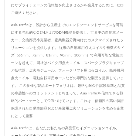
にサプライチェーンの信頼性を向上させるかを発見するために、ぜひ
ご連絡ください。
Asia Trafficは、設計から生産までのエンドツーエンドサービスを可能
にする包括的なOEMおよびODM機能を提供し、世界中の自動車メー
カー、交換部品小売業者、産業機器分野向けにカスタマイズされたソ
リューションを提供します。 従来の自動車用点火コイルや複数のサイ
ズ（66mm、72mm、81mm、90mm、100mm）で利用可能な電気ホ
ーンを超えて、同社はバイク用点火コイル、スパークプラグキャップ
と抵抗器、点火モジュール、フォークリフト用点火コイル、船外機用
点火コイル、電動自転車用ホーンなどの専門的な製品を提供していま
す。 この多様な製品ポートフォリオは、厳格な耐久性試験基準と品質
の卓越性へのコミットメントと相まって、Asia Trafficを信頼できる戦
略的パートナーとして位置づけています。これは、信頼性の高い特許
保護された自動車部品および産業用点火ソリューションを求める企業
にとって重要
Asia Trafficは、あなたに私たちの高品質な
イグニッションコイル
,
オートバイ点火コイル
,
電動ホーン
,
点火モジュール
,