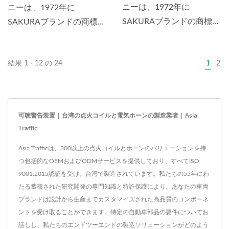
ニーは、1972年に
ニーは、1972年に
SAKURAブランドの商標を
SAKURAブランドの商標を
取得しました。SAKURAブ
取得しました。SAKURAブ
ランドのホーンは、日本、
ランドのホーンは、日本、
結果 1 - 12 の 24
1
2
インドネシア、バングラデ
インドネシア、バングラデ
シュ、ヨーロッパ、南アフ
シュ、ヨーロッパ、南アフ
リカ、アメリカなど、世界
リカ、アメリカなど、世界
中に配布されました。
中に配布されました。
可聴警告装置 | 台湾の点火コイルと電気ホーンの製造業者 | Asia
1998年には、ホーンのEマ
1998年には、ホーンのEマ
Traffic
ーク承認を取得しました。
ーク承認を取得しました。
Asia Trafficは、300以上の点火コイルとホーンのバリエーションを持
つ包括的なOEMおよびODMサービスを提供しており、すべてISO
9001:2015認証を受け、台湾で製造されています。私たちの55年にわ
たる蓄積された研究開発の専門知識と特許保護により、あなたの車両
ブランドは設計から生産までカスタマイズされた高品質のコンポーネ
ントを受け取ることができます。特定の自動車部品の要件についてお
話しし、私たちのエンドツーエンドの製造ソリューションがどのよう