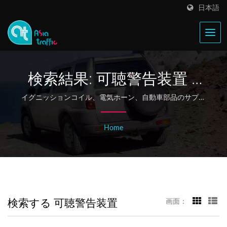
日本語
検索結果: 可聴警告装置 |
1968年からの台湾のイグ
イグニッションコイル、電気ホーン、自動車部品のサプラ
イヤー | Asia Traffic
ニッションコイルと電気
Home
ホーンの製造業者 - Asia
Traffic
検索する 可聴警告装置
画面：