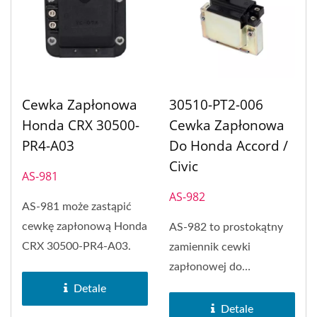
Cewka Zapłonowa
30510-PT2-006
Honda CRX 30500-
Cewka Zapłonowa
PR4-A03
Do Honda Accord /
Civic
AS-981
AS-982
AS-981 może zastąpić
cewkę zapłonową Honda
AS-982 to prostokątny
CRX 30500-PR4-A03.
zamiennik cewki
zapłonowej do
zastosowań w Honda i
Detale
Acura, w tym Honda...
Detale