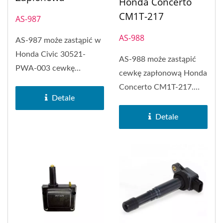
Honda Concerto
CM1T-217
AS-987
AS-988
AS-987 może zastąpić w
Honda Civic 30521-
AS-988 może zastąpić
PWA-003 cewkę
cewkę zapłonową Honda
zapłonową.
Concerto CM1T-217.
Detale
Cewka zapłonowa typu
prostokątnego...
Detale