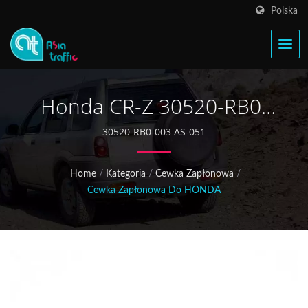
Polska
Honda CR-Z 30520-RB0-
003 Cewka Zapłonowa
30520-RB0-003 AS-051
Home
/
Kategoria
/
Cewka Zapłonowa
/
Cewka Zapłonowa Do HONDA