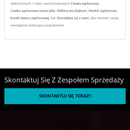
elektrycznych i części samochodowych
Cewka zapłonowa
,
Cewka zapłonowa motocykla
,
Elektryczny klakson
,
Moduł zapłonowy
,
Korek świecy zapłonowej
, lub
Skontaktuj się z nami
, aby omówić swoje
wymagania dotyczące zaopatrzenia.
Skontaktuj Się Z Zespołem Sprzedaży
SKONTAKTUJ SIĘ TERAZ!!