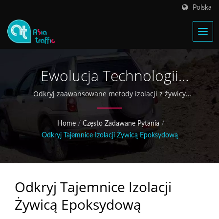
Polska
Ewolucja Technologii
Izolacji Zapewnia
Odkryj zaawansowane metody izolacji z żywicy
epoksydowej stosowane w nowoczesnej produkcji
Długotrwałą Stabilność Dla
cewek zapłonowych, od formowania tworzyw
Home
/
Często Zadawane Pytania
/
sztucznych po technologię pottingu epoksydowego,
Twojego Pojazdu
Odkryj Tajemnice Izolacji Żywicą Epoksydową
która zapewnia doskonałą wydajność i niezawodność.
Odkryj Tajemnice Izolacji
Żywicą Epoksydową