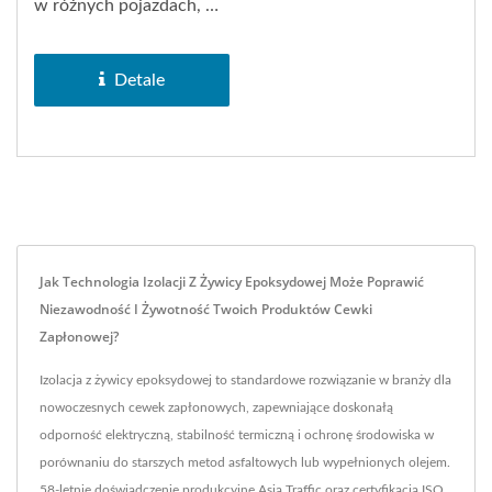
w różnych pojazdach, w
tym Fordzie F-150,
Fordzie...
Detale
Jak Technologia Izolacji Z Żywicy Epoksydowej Może Poprawić
Niezawodność I Żywotność Twoich Produktów Cewki
Zapłonowej?
Izolacja z żywicy epoksydowej to standardowe rozwiązanie w branży dla
nowoczesnych cewek zapłonowych, zapewniające doskonałą
odporność elektryczną, stabilność termiczną i ochronę środowiska w
porównaniu do starszych metod asfaltowych lub wypełnionych olejem.
58-letnie doświadczenie produkcyjne Asia Traffic oraz certyfikacja ISO