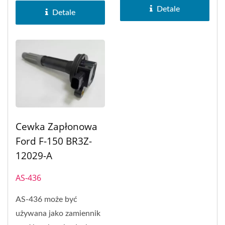
Outlander...
zapłonowa typu
Detale
Detale
prostokątnego...
Cewka Zapłonowa
Ford F-150 BR3Z-
12029-A
AS-436
AS-436 może być
używana jako zamiennik