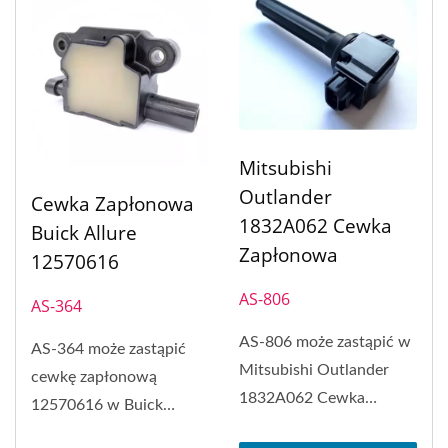
Mitsubishi
Outlander
Cewka Zapłonowa
1832A062 Cewka
Buick Allure
Zapłonowa
12570616
AS-806
AS-364
AS-806 może zastąpić w
AS-364 może zastąpić
Mitsubishi Outlander
cewkę zapłonową
1832A062 Cewka
12570616 w Buick
zapłonowa, Mitsubishi
Allure. Cewka