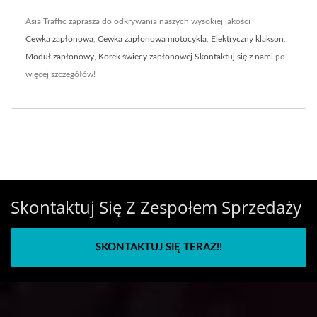
Asia Traffic zaprasza do odkrywania naszych wysokiej jakości
Cewka zapłonowa
,
Cewka zapłonowa motocykla
,
Elektryczny klakson
,
Moduł zapłonowy
,
Korek świecy zapłonowej
.
Skontaktuj się z nami
po
więcej szczegółów!
Skontaktuj Się Z Zespołem Sprzedaży
SKONTAKTUJ SIĘ TERAZ!!