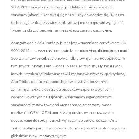
9001:2015 zapewniają, że Twoje produkty spełniają najwyższe
standardy jakości. Skontaktuj się z nami, aby dowiedzieć się, jak nasza
technologia izolacji z żywicy epoksydowej może poprawić wydajność
Twojej cewki zapłonowej i zmniejszyć roszczenia gwarancyjne.
Zaangażowanie Asia Traffic w jakość jest wzmocnione certyfikatem ISO
9001:2015 oraz wszechstronną wiedzą produkcyjną obejmującą ponad
300 wariantów cewek zapłonowych dla głównych marek pojazdów, w
tym Toyota, Nissan, Ford, Honda, Mazda, Mitsubishi, Hyundai i wielu
innych. Wybierając izolowane cewki zapłonowe z żywicy epoksydowej
Asia Traffic, producenci samochodów i dystrybutorzy części
zamiennych zyskują dostęp do produktów zaprojektowanych i
wyprodukowanych na Tajwanie, wspieranych rygorystycznymi
standardami testów trwałości oraz ochroną patentową. Nasze
możliwości OEM i ODM umożliwiają dostosowane rozwiązania
dopasowane do specyficznych wymagań pojazdów, co czyni Asia
Traffic zaufany partner w doskonałości izolacji cewek zapłonowych na
globalnym rynku motoryzacyjnym.