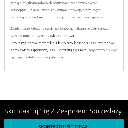
myślą o międzynarodowych potrzebach zaopatrzeniowych.
Współpracuj z Asia Traffic, aby wzmocnić swoją ofertę części
zamiennych o zaufane produkty wyprodukowane na Tajwanie.
Zbadaj nasze kategorie cewki zapłonowej, klaksonu elektrycznego i
części samochodowych
Cewka zapłonowa
,
Cewka zapłonowa motocykla
,
Elektryczny klakson
,
Moduł zapłonowy
,
Korek świecy zapłonowej
, lub
Skontaktuj się z nami
, aby omówić swoje
wymagania dotyczące zaopatrzenia.
Skontaktuj Się Z Zespołem Sprzedaży
SKONTAKTUJ SIĘ TERAZ!!