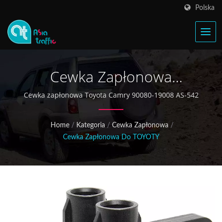
Polska
Cewka Zapłonowa
Samochodowa, Części
Cewka zapłonowa Toyota Camry 90080-19008 AS-542
Zapłonowe Samochodowe,
Home
/
Kategoria
/
Cewka Zapłonowa
/
Części Zamienne Do
Cewka Zapłonowa Do TOYOTY
Samochodów