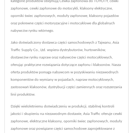
kategorie produktów obejmują Cewka zapłonowa do TOYOTY, cewki
zapłonowe, cewki zapłonowe do motocykli, klaksony elektryczne,
oporniki świec zapłonowych, moduły zapłonowe, klaksony pojazdów
oraz pokrewne części motoryzacyjne i motocyklowe dla globalnych
nabywców rynku wtórnego.
Jako doświadczony dostawca części samochodowych z Tajwanu, Asia
Traffic Supply Co., Ltd. wspiera dystrybutorów, hurtowników,
dostawców rynku napraw oraz nabywców części motocyklowych,
oferując praktyczne rozwiązania dotyczące zapłonu i klaksonów. Nasza
oferta produktów pomaga nabywcom w pozyskiwaniu niezawodnych
komponentów do wymiany w pojazdach, napraw motocyklowych,
zastosowań klaksonów, dystrybucji części zamiennych oraz rozszerzania
linii produktów.
Dzięki wieloletniemu doświadczeniu w produkcji, stabilnej kontroli
jakości i skupieniu na niezawodnym dostawie, Asia Traffic oferuje cewki
zapłonowe, elektryczne klaksony, oporniki świec zapłonowych, moduły
zapłonowe oraz powiązane części samochodowe zaprojektowane z