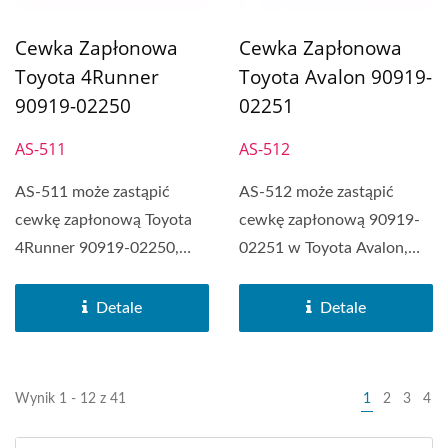
Cewka Zapłonowa
Cewka Zapłonowa
Toyota 4Runner
Toyota Avalon 90919-
90919-02250
02251
AS-511
AS-512
AS-511 może zastąpić
AS-512 może zastąpić
cewkę zapłonową Toyota
cewkę zapłonową 90919-
4Runner 90919-02250,
02251 w Toyota Avalon,
Lexus ES300h, Lexus...
Toyota Camry, Toyota...
Detale
Detale
Wynik 1 - 12 z 41
1
2
3
4