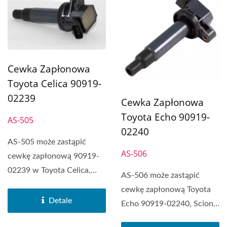
Cewka Zapłonowa
Toyota Celica 90919-
02239
Cewka Zapłonowa
Toyota Echo 90919-
AS-505
02240
AS-505 może zastąpić
AS-506
cewkę zapłonową 90919-
02239 w Toyota Celica,
AS-506 może zastąpić
Chevrolet Prizm, Pontiac...
cewkę zapłonową Toyota
Detale
Echo 90919-02240, Scion
xA, Scion xB, Toyota...