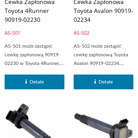
Cewka Zapłonowa
Cewka Zapłonowa
Toyota 4Runner
Toyota Avalon 90919-
90919-02230
02234
AS-501
AS-502
AS-501 może zastąpić
AS-502 może zastąpić
cewkę zapłonową 90919-
cewkę zapłonową Toyota
02230 w Toyota 4Runner,
Avalon 90919-02234,
Toyota Land Cruiser,...
Toyota Camry, Toyota...
Detale
Detale