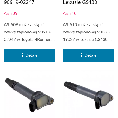
90919-02247
Lexusie GS430
AS-509
AS-510
AS-509 może zastąpić
AS-510 może zastąpić
cewkę zapłonową 90919-
cewkę zapłonową 90080-
02247 w Toyota 4Runner,
19027 w Lexusie GS430,
Toyota Camry, Toyota...
Lexusie GX470, Lexusie...
Detale
Detale