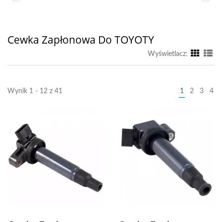
Cewka Zapłonowa Do TOYOTY
Wyświetlacz:
Wynik 1 - 12 z 41
1
2
3
4