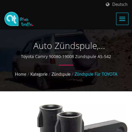
Deutsch
Auto Zündspule,
Automobilzündteile,
Toyota Camry 90080-19008 Zündspule AS-542
Autoersatzteile
Home
/
Kategorie
/
Zündspule
/
Zündspule Für TOYOTA