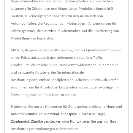
Reparaturmarktes und Käufer von Motorradteilen mit praktischen
Lösungen für Zündungen und Hupe. Unser Produktsortiment hilft
Käufern, zuverlässige Komponenten für den Austausch von
Automobilteilen, die Reparatur von Motorrädern, Anwendungen für
Fahrzeughörner, den Vertrieb im Aftermarket und die Erweiterung von
Produktlinien zu beschaffen.
Mit langjährigem Fertigungs-Know-how, stabiler Qualitätskontrolle und
einem Fokus auf zuverlässige Lieferungen bietet Asia Traffic
Zündspulen, elektrische Hupe, Zündkerzenwiderstände, Zündmodule
und verwandte Autoteile, die für internationale
Beschaffungsbedürfnisse konzipiert sind. Arbeiten Sie mit Asia Traffic
zusammen, um Ihr Angebot an Ersatzteilen mit vertrauenswürdigen, in
Taiwan hergestellten Produkten zu stärken.
Entdecken Sie unsere Kategorien für Zündspulen, elektrische Hupe und
Autoteile
Zündspule
,
Motorrad-Zündspule
,
Elektrische Hupe
,
Zündmodul
,
Zündkerzenstecker
, oder
Kontaktieren Sie uns
, um Ihre
Beschaffungsanforderungen zu besprechen.