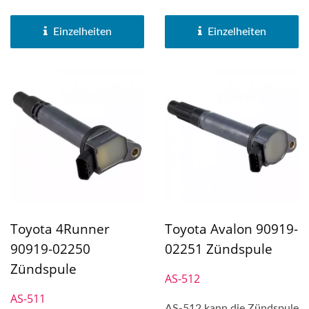
Toyota FJ Cruiser,...
Lexus LS430, Lexus
LX470...
Einzelheiten
Einzelheiten
Toyota 4Runner
Toyota Avalon 90919-
90919-02250
02251 Zündspule
Zündspule
AS-512
AS-511
AS-512 kann die Zündspule