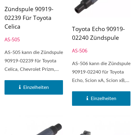
Zündspule 90919-
02239 Für Toyota
Celica
Toyota Echo 90919-
02240 Zündspule
AS-505
AS-506
AS-505 kann die Zündspule
90919-02239 für Toyota
AS-506 kann die Zündspule
Celica, Chevrolet Prizm,
90919-02240 für Toyota
Pontiac Vibe, Toyota...
Echo, Scion xA, Scion xB,
Einzelheiten
Toyota Prius,...
Einzelheiten