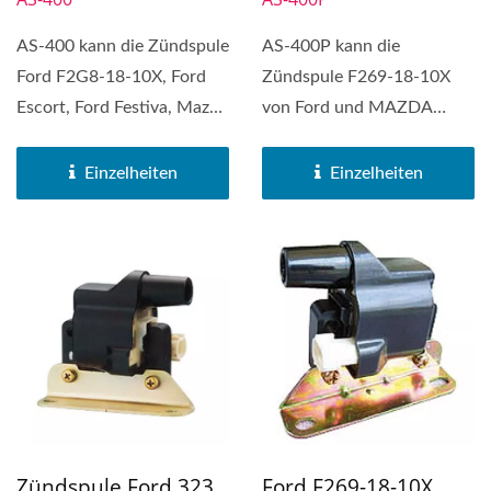
AS-400 kann die Zündspule
AS-400P kann die
Ford F2G8-18-10X, Ford
Zündspule F269-18-10X
Escort, Ford Festiva, Mazda
von Ford und MAZDA
323, Mazda B2200,...
ersetzen.
Einzelheiten
Einzelheiten
Zündspule Ford 323
Ford F269-18-10X