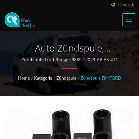
Deutsch
Auto Zündspule,
Automobilzündteile,
Zündspule Ford Ranger 988F-12029-AB AS-411
Autoersatzteile
Home
/
Kategorie
/
Zündspule
/
Zündspule Für FORD