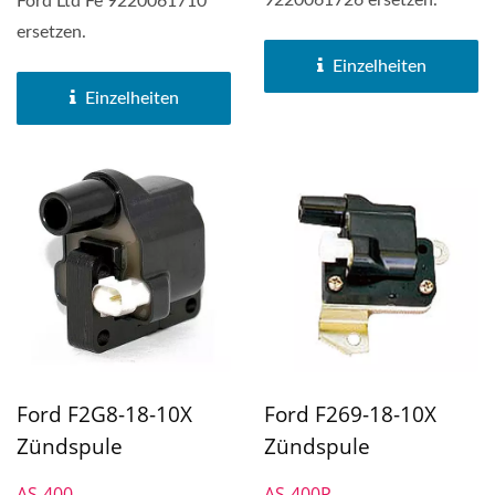
Ford Ltd Fe 9220061710
ersetzen.
Einzelheiten
Einzelheiten
Ford F2G8-18-10X
Ford F269-18-10X
Zündspule
Zündspule
AS-400
AS-400P