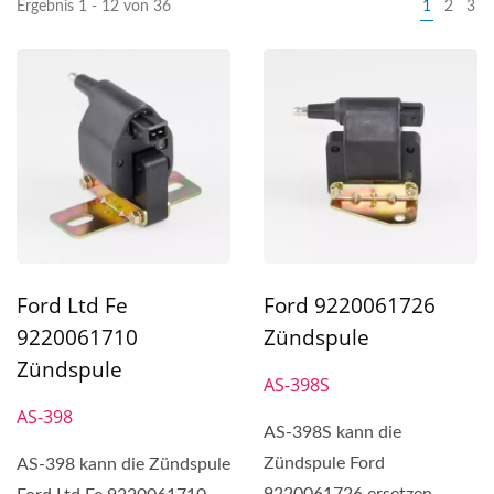
Ergebnis 1 - 12 von 36
1
2
3
Ford Ltd Fe
Ford 9220061726
9220061710
Zündspule
Zündspule
AS-398S
AS-398
AS-398S kann die
Zündspule Ford
AS-398 kann die Zündspule
9220061726 ersetzen.