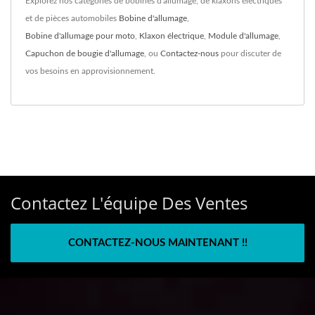
Explorez nos catégories de bobines d'allumage, de klaxons électriques
et de pièces automobiles
Bobine d'allumage
,
Bobine d'allumage pour moto
,
Klaxon électrique
,
Module d'allumage
,
Capuchon de bougie d'allumage
, ou
Contactez-nous
pour discuter de
vos besoins en approvisionnement.
Contactez L'équipe Des Ventes
CONTACTEZ-NOUS MAINTENANT !!