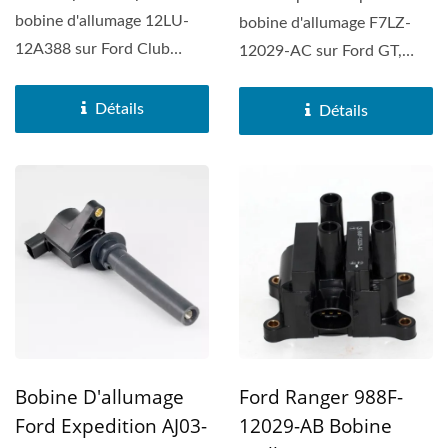
bobine d'allumage 12LU-
bobine d'allumage F7LZ-
12A388 sur Ford Club
12029-AC sur Ford GT,
Wagon, Ford Crown
Avanti Avanti, Ford GT,
Victoria,...
Ford...
Détails
Détails
Ford Ranger 988F-
Bobine D'allumage
12029-AB Bobine
Ford Expedition AJ03-