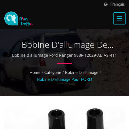
Français
Bobine D'allumage De
Voiture, Pièces D'allumage
Bobine d'allumage Ford Ranger 988F-12029-AB AS-411
Automobile, Pièces De
Home
/
Catégorie
/
Bobine D'allumage
/
Rechange Pour Voiture
Bobine D'allumage Pour FORD