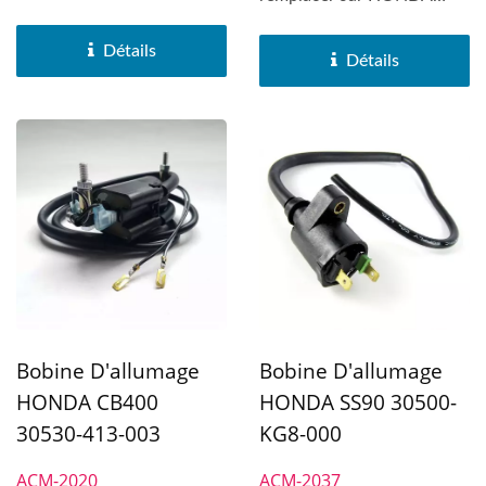
HONDA
CB750.
CB175K3/K4/K5/K6/CL175K3/CB200/B/L.
Détails
Détails
Bobine D'allumage
Bobine D'allumage
HONDA CB400
HONDA SS90 30500-
30530-413-003
KG8-000
ACM-2020
ACM-2037