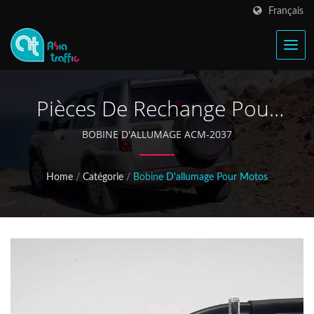
Français
Pièces De Rechange Pour
Motos, Système
BOBINE D'ALLUMAGE ACM-2037
D'allumage Pour Motos
Home
/
Catégorie
/
Bobine D'allumage Pour Motos