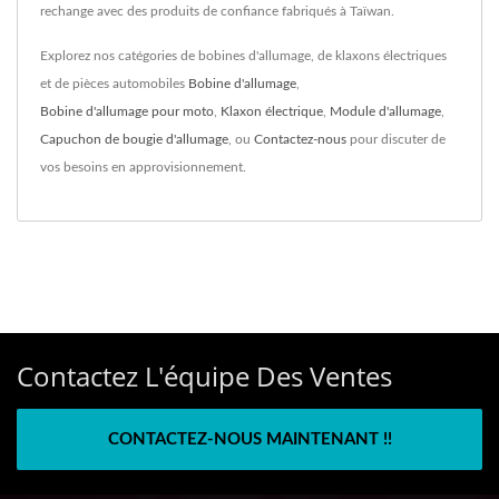
rechange avec des produits de confiance fabriqués à Taïwan.
Explorez nos catégories de bobines d'allumage, de klaxons électriques
et de pièces automobiles
Bobine d'allumage
,
Bobine d'allumage pour moto
,
Klaxon électrique
,
Module d'allumage
,
Capuchon de bougie d'allumage
, ou
Contactez-nous
pour discuter de
vos besoins en approvisionnement.
Contactez L'équipe Des Ventes
CONTACTEZ-NOUS MAINTENANT !!