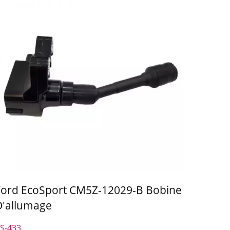
Ford EcoSport CM5Z-12029-B Bobine
D'allumage
S-433