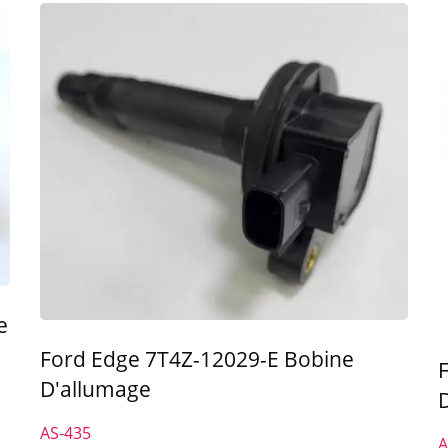
e
Ford Edge 7T4Z-12029-E Bobine
D'allumage
AS-435
A