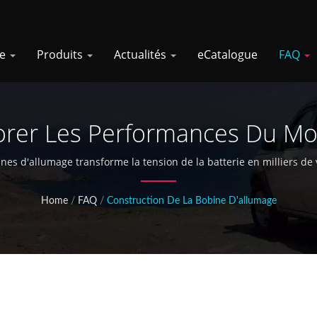
se
Produits
Actualités
eCatalogue
FAQ
iorer Les Performances Du Mo
 Le Fonctionnement Des Bobin
s d'allumage transforme la tension de la batterie en milliers de v
enflamment efficacement le mélange air-carburant de votre moteur
Home
/
FAQ
/
Construction De La Bobine D'allumage