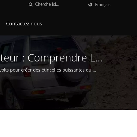
Français
Contactez-nous
teur : Comprendre La
es D'allumage
olts pour créer des étincelles puissantes qui
.