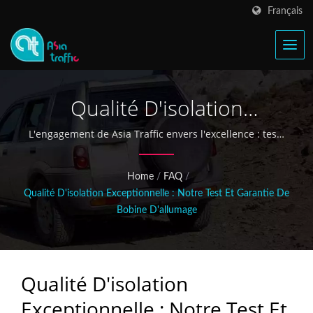
Français
Qualité D'isolation
Exceptionnelle : Notre Test
L'engagement de Asia Traffic envers l'excellence : tests
d'endurance de l'isolation des bobines d'allumage
Et Garantie De Bobine
avancés avec des normes de haute tension de 40kV.
Home
/
FAQ
/
D'allumage
Qualité D'isolation Exceptionnelle : Notre Test Et Garantie De
Bobine D'allumage
Qualité D'isolation
Exceptionnelle : Notre Test Et