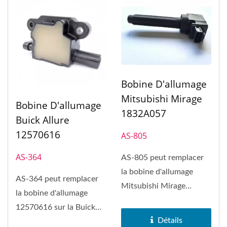
Bobine D'allumage
Mitsubishi Mirage
Bobine D'allumage
1832A057
Buick Allure
12570616
AS-805
AS-364
AS-805 peut remplacer
la bobine d'allumage
AS-364 peut remplacer
Mitsubishi Mirage
la bobine d'allumage
1832A057 et la Dodge
12570616 sur la Buick
Attitude.
Détails
Allure. La bobine