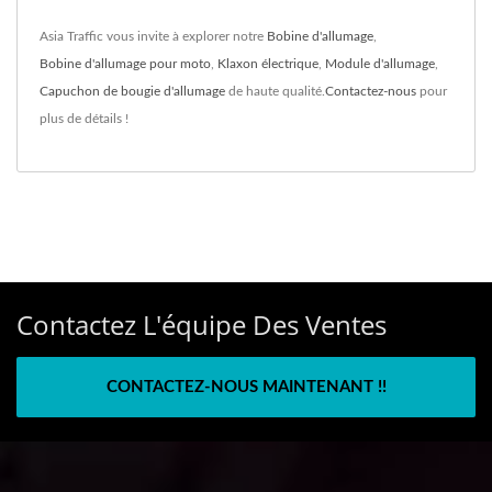
Asia Traffic vous invite à explorer notre
Bobine d'allumage
,
Bobine d'allumage pour moto
,
Klaxon électrique
,
Module d'allumage
,
Capuchon de bougie d'allumage
de haute qualité.
Contactez-nous
pour
plus de détails !
Contactez L'équipe Des Ventes
CONTACTEZ-NOUS MAINTENANT !!