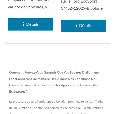
sur le Ford EcoSport
variété de véhicules, y
CM5Z-12029-B bobine
compris la Ford Edge,...
d'allumage, Ford Fiesta et
Ford...
Détails
Détails
Comment Pouvez-Vous Garantir Que Vos Bobines D'allumage
Fonctionneront De Manière Fiable Dans Des Conditions De
Haute Tension Extrêmes Dans Des Applications Automobiles
Exigeantes ?
Le protocole de test d'endurance d'isolation propriétaire de Asia Traffic
de 40kV valide que notre isolation en résine époxy de 2,0 mm résiste à