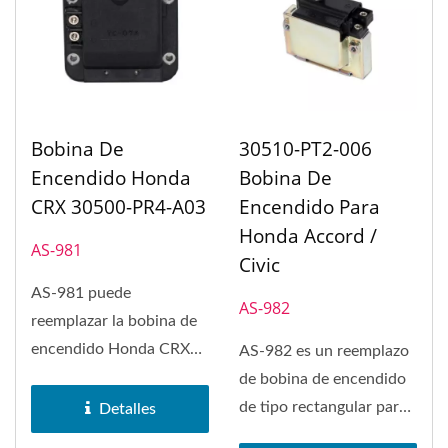
Bobina De
30510-PT2-006
Encendido Honda
Bobina De
CRX 30500-PR4-A03
Encendido Para
Honda Accord /
AS-981
Civic
AS-981 puede
AS-982
reemplazar la bobina de
encendido Honda CRX
AS-982 es un reemplazo
30500-PR4-A03.
de bobina de encendido
de tipo rectangular para
Detalles
aplicaciones de Honda...