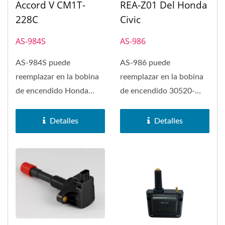
Accord V CM1T-
REA-Z01 Del Honda
228C
Civic
AS-984S
AS-986
AS-984S puede
AS-986 puede
reemplazar en la bobina
reemplazar en la bobina
de encendido Honda
de encendido 30520-
Accord V CM1T-228C.
REA-Z01 del Honda
La bobina de encendido...
Civic.
Detalles
Detalles