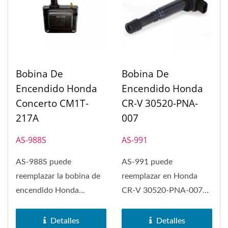
Bobina De
Bobina De
Encendido Honda
Encendido Honda
Concerto CM1T-
CR-V 30520-PNA-
217A
007
AS-988S
AS-991
AS-988S puede
AS-991 puede
reemplazar la bobina de
reemplazar en Honda
encendido Honda
CR-V 30520-PNA-007
Concerto CM1T-217A.
Bobina de Encendido. La
La bobina de encendido...
bobina de encendido...
Detalles
Detalles