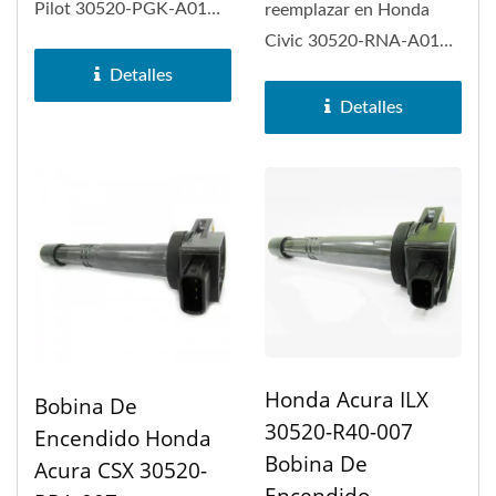
Pilot 30520-PGK-A01
reemplazar en Honda
Bobina de Encendido. La
Civic 30520-RNA-A01
bobina de encendido...
Bobina de Encendido y
Detalles
Honda Accord. La...
Detalles
Honda Acura ILX
Bobina De
30520-R40-007
Encendido Honda
Bobina De
Acura CSX 30520-
Encendido