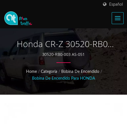
Español
Honda CR-Z 30520-RB0-
003 Bobina De Encendido
30520-RB0-003 AS-051
Home
/
Categoría
/
Bobina De Encendido
/
Bobina De Encendido Para HONDA