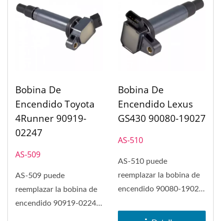
Bobina De
Bobina De
Encendido Toyota
Encendido Lexus
4Runner 90919-
GS430 90080-19027
02247
AS-510
AS-509
AS-510 puede
reemplazar la bobina de
AS-509 puede
encendido 90080-19027
reemplazar la bobina de
en Lexus GS430, Lexus
encendido 90919-02247
GX470, Lexus...
en Toyota 4Runner,