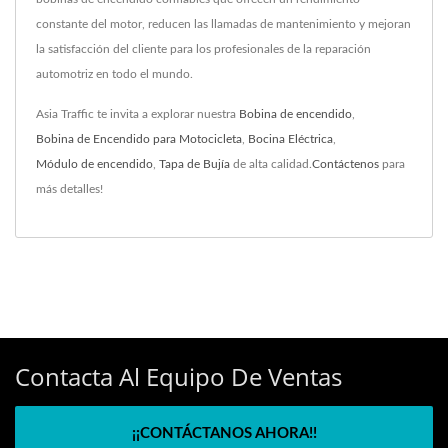
constante del motor, reducen las llamadas de mantenimiento y mejoran
la satisfacción del cliente para los profesionales de la reparación
automotriz en todo el mundo.
Asia Traffic te invita a explorar nuestra
Bobina de encendido
,
Bobina de Encendido para Motocicleta
,
Bocina Eléctrica
,
Módulo de encendido
,
Tapa de Bujía
de alta calidad.
Contáctenos
para
más detalles!
Contacta Al Equipo De Ventas
¡¡CONTÁCTANOS AHORA!!