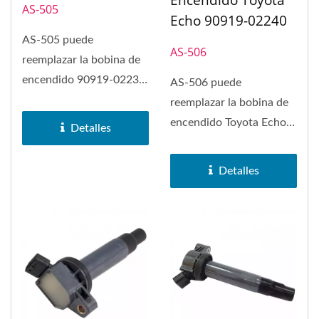
Encendido Toyota
AS-505
Echo 90919-02240
AS-505 puede
AS-506
reemplazar la bobina de
encendido 90919-02239
AS-506 puede
en Toyota Celica,
reemplazar la bobina de
Chevrolet Prizm,...
encendido Toyota Echo
Detalles
90919-02240, Scion xA,
Scion xB, Toyota...
Detalles