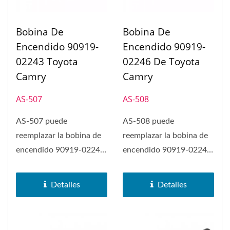
Bobina De
Bobina De
Encendido 90919-
Encendido 90919-
02243 Toyota
02246 De Toyota
Camry
Camry
AS-507
AS-508
AS-507 puede
AS-508 puede
reemplazar la bobina de
reemplazar la bobina de
encendido 90919-02243
encendido 90919-02246
en Toyota Camry, Lexus
en Toyota Camry, Toyota
HS250h, Pontiac...
Highlander,...
Detalles
Detalles