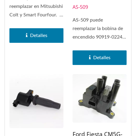
AS-509
reemplazar en Mitsubishi
Colt y Smart Fourfour.
AS-509 puede
La empresa de suministro
reemplazar la bobina de
de Asia...
Detalles
encendido 90919-02247
en Toyota 4Runner,
Toyota Camry,...
Detalles
Ford Fiesta CM5G-