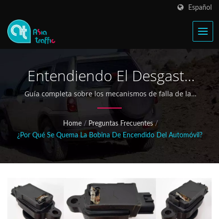
Español
Entendiendo El Desgaste
De La Bobina De
Guía completa sobre los mecanismos de falla de las
bobinas de encendido y cómo seleccionar bobinas de
Encendido: Causas,
reemplazo de alto rendimiento para un rendimiento
Home
/
Preguntas Frecuentes
/
Prevención Y Soluciones
óptimo del motor
¿Por Qué Se Quema La Bobina De Encendido Del Automóvil?