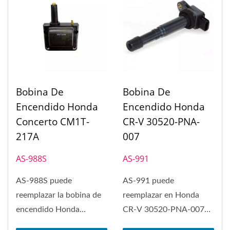
Bobina De
Bobina De
Encendido Honda
Encendido Honda
Concerto CM1T-
CR-V 30520-PNA-
217A
007
AS-988S
AS-991
AS-988S puede
AS-991 puede
reemplazar la bobina de
reemplazar en Honda
encendido Honda
CR-V 30520-PNA-007
Concerto CM1T-217A.
Bobina de Encendido. La