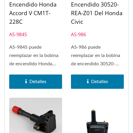
Encendido Honda
Encendido 30520-
Accord V CM1T-
REA-Z01 Del Honda
228C
Civic
AS-984S
AS-986
AS-984S puede
AS-986 puede
reemplazar en la bobina
reemplazar en la bobina
de encendido Honda
de encendido 30520-
Accord V CM1T-228C.
REA-Z01 del Honda
La bobina de encendido...
Civic.
Detalles
Detalles