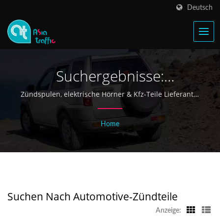
Deutsch
Suchergebnisse:
Automotive-Zündteile |
Zündspulen, elektrische Hörner & Kfz-Teile Lieferant |
Asia Traffic
Taiwan Zündspule &
Home
Elektrischer Horn
Hersteller Seit 1968 - Asia
Traffic
Suchen Nach Automotive-Zündteile
Anzeige: