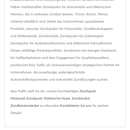
Neben traditionellen Zündspulen für Automobile und elektrischen
Hörnern, die in mehreren Größen (66mm, 72mm, 81mm, 90mm,
100mm) erhältlich sind, liefert das Unternehmen spezialisierte
Produkte, darunter Zündspulen für Motorräder, Zündkerzenkappen
und Widerstände, Zündmodule, Zündspulen für Gabelstapler,
Zündspulen für Außenbordmotoren und elektrische Fahrradhörner.
Dieses vielfältige Produktportfolio, kombiniert mit strengen Standards
für Haltbarkeitstests und dem Engagement für Qualitätsexzellenz,
positioniert Asia Traffic als vertrauenswürdigen strategischen Partner für
Unternehmen, die zuverlässige, patentgeschützte
Automobilkomponenten und industrielle Zündlösungen suchen.
Asia Traffic lädt Sie ein, unsere hochwertigen
Zündspule
,
Motorrad-Zündspule
,
Elektrische Hupe
,
Zündmodul
,
Zündkerzenstecker
zu erkunden.
Kontaktieren Sie uns
für weitere
Details!