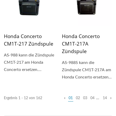
Honda Concerto
Honda Concerto
CM1T-217 Zündspule
CM1T-217A
Zündspule
AS-988 kann die Zündspule
CM1T-217 am Honda
AS-988S kann die
Concerto ersetzen.
Zündspule CM1T-217A am
Rechteckige Zündspule
Honda Concerto ersetzen.
(1P,...
Rechteckige Zündspule
(1P,...
…
Ergebnis 1 - 12 von 162
«
01
02
03
04
14
»