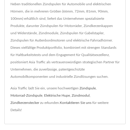
Neben traditionellen Zündspulen für Automobile und elektrischen
Hörnern, die in mehreren Größen (66mm, 72mm, 81mm, 90mm,
100mm) erhältlich sind, liefert das Unternehmen spezialisierte
Produkte, darunter Zündspulen für Motorräder, Zündkerzenkappen
und Widerstände, Zündmodule, Zündspulen für Gabelstapler,
Zündspulen für Außenbordmotoren und elektrische Fahrradhörner.
Dieses vielfältige Produktportfolio, kombiniert mit strengen Standards
für Haltbarkeitstests und dem Engagement für Qualitätsexzellenz,
positioniert Asia Traffic als vertrauenswürdigen strategischen Partner für
Unternehmen, die zuverlässige, patentgeschützte
Automobilkomponenten und industrielle Zündlösungen suchen.
Asia Traffic lädt Sie ein, unsere hochwertigen
Zündspule
,
Motorrad-Zündspule
,
Elektrische Hupe
,
Zündmodul
,
Zündkerzenstecker
zu erkunden.
Kontaktieren Sie uns
für weitere
Details!