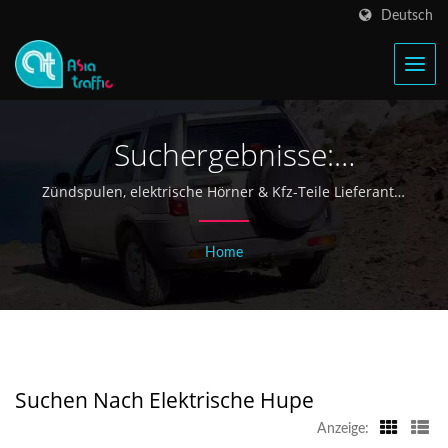
Deutsch
Suchergebnisse:
Elektrische Hupe | Taiwan
Zündspulen, elektrische Hörner & Kfz-Teile Lieferant |
Asia Traffic
Zündspule & Elektrischer
Home
Horn Hersteller Seit 1968 -
Asia Traffic
Suchen Nach Elektrische Hupe
Anzeige: