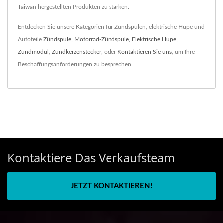
Taiwan hergestellten Produkten zu stärken.
Entdecken Sie unsere Kategorien für Zündspulen, elektrische Hupe und
Autoteile
Zündspule
,
Motorrad-Zündspule
,
Elektrische Hupe
,
Zündmodul
,
Zündkerzenstecker
, oder
Kontaktieren Sie uns
, um Ihre
Beschaffungsanforderungen zu besprechen.
Kontaktiere Das Verkaufsteam
JETZT KONTAKTIEREN!