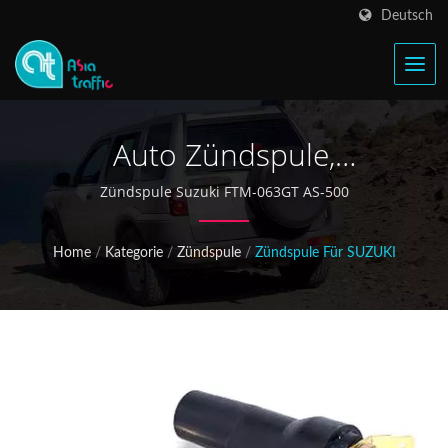
Deutsch
Auto Zündspule,
Automobilzündteile,
Zündspule Suzuki FTM-063GT AS-500
Autoersatzteile
Home
/
Kategorie
/
Zündspule
/
Zündspule Für SUZUKI