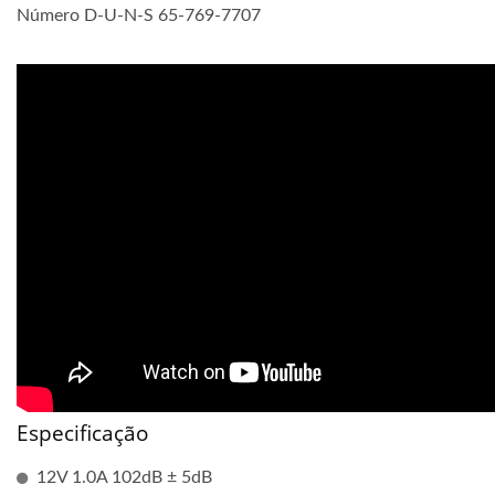
Número D-U-N-S 65-769-7707
Especificação
12V 1.0A 102dB ± 5dB