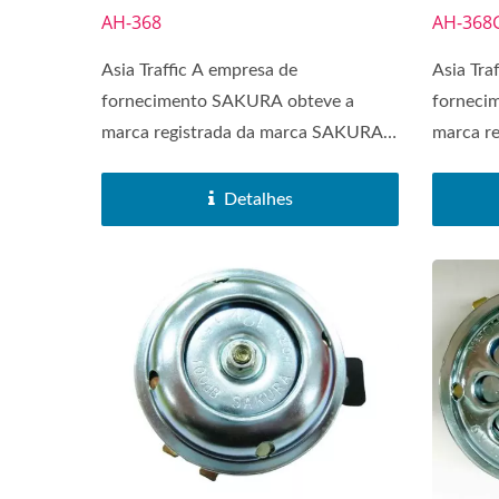
AH-368
AH-368
Asia Traffic A empresa de
Asia Tra
fornecimento SAKURA obteve a
forneci
marca registrada da marca SAKURA
marca r
em 1972....
em 1972.
Detalhes