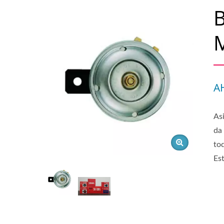
B
M
A
As
da
to
Es