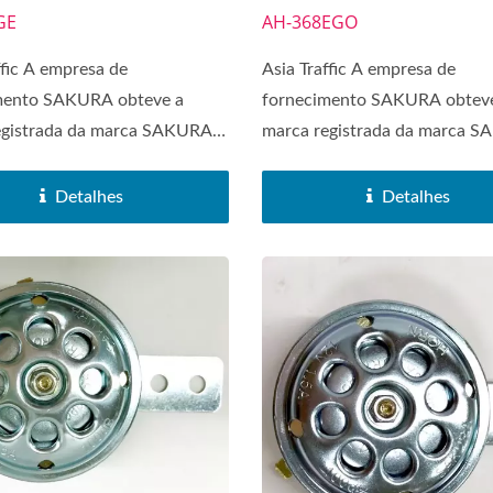
GE
AH-368EGO
ffic A empresa de
Asia Traffic A empresa de
mento SAKURA obteve a
fornecimento SAKURA obtev
egistrada da marca SAKURA
marca registrada da marca 
...
em 1972....
Detalhes
Detalhes