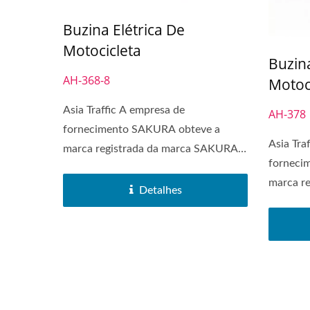
Buzina Elétrica De
Motocicleta
Buzina
AH-368-8
Motoc
Asia Traffic A empresa de
AH-378
fornecimento SAKURA obteve a
Asia Tra
marca registrada da marca SAKURA
forneci
em 1972....
marca r
Detalhes
em 1972.