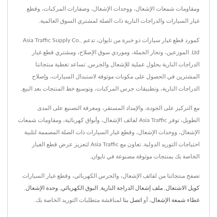
ومقاومات شمعات الإشعال، ووحدات الإشعال، وصفارات المركبات، وقطع
غيار السيارات والدراجات النارية ذات الصلة لمشتري السوق العالمية.
كمورد قطع غيار سيارات ذو خبرة من تايوان، تدعم Asia Traffic Supply Co.,
Ltd. الموزعين، وتجار الجملة، وموردي سوق الإصلاح، ومشتري قطع غيار
الدراجات النارية بحلول عملية للإشعال والجرس. تساعد تغطية منتجاتنا
المشترين في الحصول على مكونات موثوقة لاستبدال السيارات، وإصلاح
الدراجات النارية، وتطبيقات جرس المركبات، وتوسيع خط المنتجات بعد البيع.
مع التركيز على الجودة، والإمداد المستقر، ومعرفة التصنيع على المدى
الطويل، توفر Asia Traffic لفائف الإشعال، وأبواق كهربائية، ومقاومات شمعات
الإشعال، ووحدات الإشعال، وقطع غيار السيارات ذات الصلة المصممة لتلبية
احتياجات التوريد الدولية. تعاون مع Asia Traffic لتعزيز عرض قطع الغيار
الخاصة بك بمنتجات موثوقة مصنوعة في تايوان.
تصفح منتجاتنا من لفائف الإشعال، والجرس الكهربائي، وقطع غيار السيارات
كويل الاشتعال
,
ملف إشعال الدراجة النارية
,
البوق الكهربائي
,
وحدة الإشعال
,
غطاء شمعة الإشعال
، أو
اتصل بنا
لمناقشة متطلبات التوريد الخاصة بك.