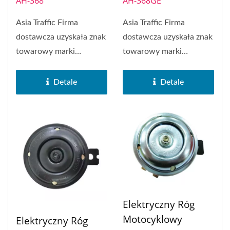
AH-368
AH-368GE
Asia Traffic Firma
Asia Traffic Firma
dostawcza uzyskała znak
dostawcza uzyskała znak
towarowy marki
towarowy marki
SAKURA w 1972 roku.
SAKURA w 1972 roku.
SAKURA Brand...
SAKURA Brand...
Detale
Detale
Elektryczny Róg
Motocyklowy
Elektryczny Róg