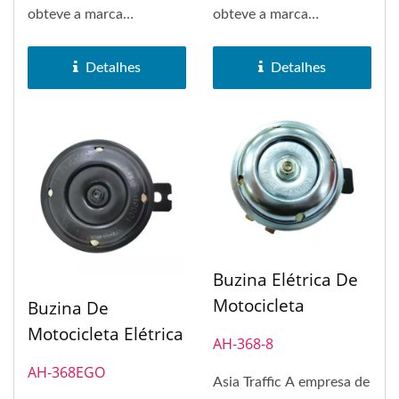
obteve a marca
obteve a marca
registrada da marca
registrada da marca
SAKURA em 1972....
SAKURA em 1972....
Detalhes
Detalhes
Buzina Elétrica De
Motocicleta
Buzina De
Motocicleta Elétrica
AH-368-8
AH-368EGO
Asia Traffic A empresa de