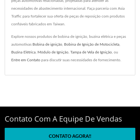
peças automotivas relacionadas, projetadas para atender às
necessidades de abastecimento internacional. Faça parceria com Asia
Traffic para fortalecer sua oferta de peças de reposição com produtos
confiáveis fabricados em Taiwan.
Explore nossos produtos de bobina de ignição, buzina elétrica e peças
automotivas
Bobina de ignição
,
Bobina de Ignição de Motocicleta
,
Buzina Elétrica
,
Módulo de Ignição
,
Tampa de Vela de Ignição
, ou
Entre em Contato
para discutir suas necessidades de fornecimento.
Contato Com A Equipe De Vendas
CONTATO AGORA!!