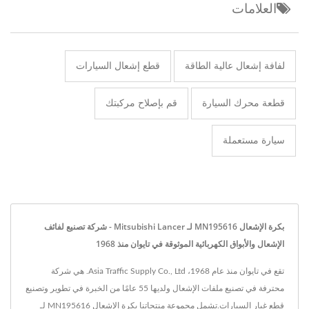
العلامات
لفافة إشعال عالية الطاقة
قطع إشعال السيارات
قطعة محرك السيارة
قم بإصلاح مركبتك
سيارة مستعملة
بكرة الإشعال MN195616 لـ Mitsubishi Lancer - شركة تصنيع لفائف
الإشعال والأبواق الكهربائية الموثوقة في تايوان منذ 1968
تقع في تايوان منذ عام 1968، Asia Traffic Supply Co., Ltd. هي شركة
محترفة في تصنيع ملفات الإشعال ولديها 55 عامًا من الخبرة في تطوير وتصنيع
قطع غيار السيارات.تشمل مجموعة منتجاتنا بكرة الإشعال MN195616 لـ