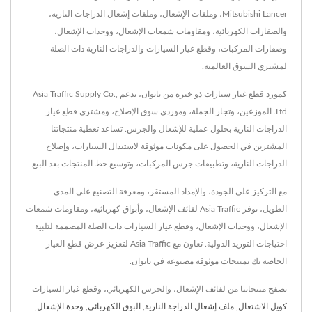
Mitsubishi Lancer، وملفات الإشعال، وملفات إشعال الدراجات النارية،
والصفارات الكهربائية، ومقاومات شمعات الإشعال، ووحدات الإشعال،
وصفارات المركبات، وقطع غيار السيارات والدراجات النارية ذات الصلة
لمشتري السوق العالمية.
كمورد قطع غيار سيارات ذو خبرة من تايوان، تدعم Asia Traffic Supply Co.,
Ltd. الموزعين، وتجار الجملة، وموردي سوق الإصلاح، ومشتري قطع غيار
الدراجات النارية بحلول عملية للإشعال والجرس. تساعد تغطية منتجاتنا
المشترين في الحصول على مكونات موثوقة لاستبدال السيارات، وإصلاح
الدراجات النارية، وتطبيقات جرس المركبات، وتوسيع خط المنتجات بعد البيع.
مع التركيز على الجودة، والإمداد المستقر، ومعرفة التصنيع على المدى
الطويل، توفر Asia Traffic لفائف الإشعال، وأبواق كهربائية، ومقاومات شمعات
الإشعال، ووحدات الإشعال، وقطع غيار السيارات ذات الصلة المصممة لتلبية
احتياجات التوريد الدولية. تعاون مع Asia Traffic لتعزيز عرض قطع الغيار
الخاصة بك بمنتجات موثوقة مصنوعة في تايوان.
تصفح منتجاتنا من لفائف الإشعال، والجرس الكهربائي، وقطع غيار السيارات
كويل الاشتعال
,
ملف إشعال الدراجة النارية
,
البوق الكهربائي
,
وحدة الإشعال
,