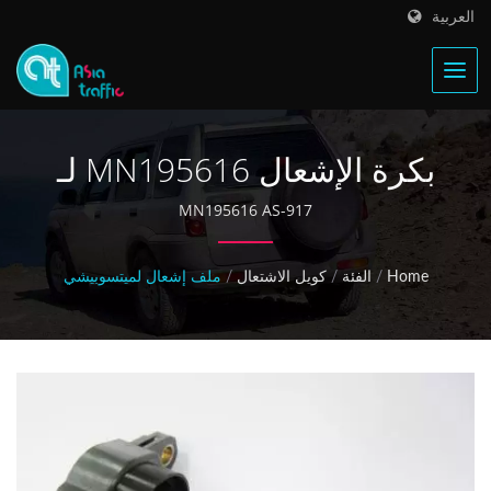
العربية
بكرة الإشعال MN195616 لـ
Mitsubishi Lancer
MN195616 AS-917
Home
/
الفئة
/
كويل الاشتعال
/
ملف إشعال لميتسوبيشي