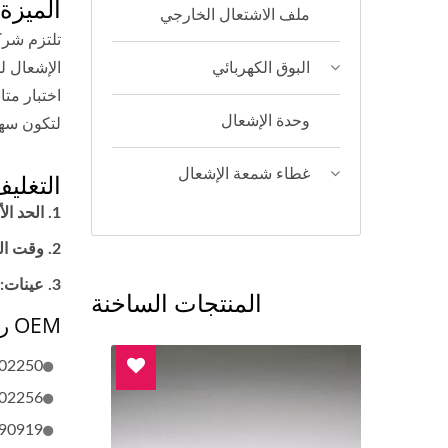
الميزة
ملف الاشتعال الخارجي
البوق الكهربائي
الإشعال ل
وحدة الإشعال
لتكون سهل
غطاء شمعة الإشعال
التغلي
الحد الأد
وقت التسليم: 14-30 يومًا (بناءًا على حالة 
عينات: 
المنتجات الساخنة
OEM رقم
02250
02256
90919-A2003