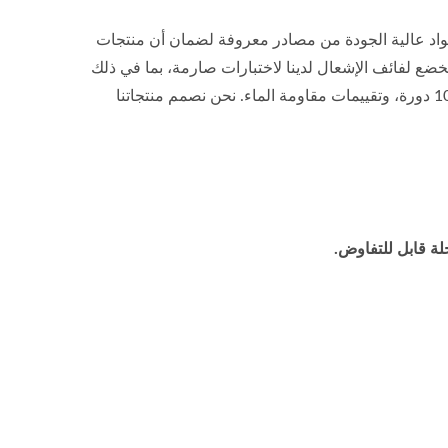
مواصفات OEM الصارمة. نحن نستخدم مواد عالية الجودة من مصادر معروفة لضمان أن منتجات
خضع لفائف الإشعال لدينا لاختبارات صارمة، بما في ذلك
اختبار متانة بدرجة حرارة عالية لمدة 1000 ساعة، واختبار صدمة حرارية لمدة 100 دورة، وتقييمات مقاومة الماء. نحن نصمم منتجاتنا