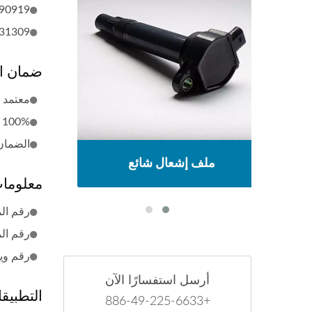
90919-A2005
31309
ضمان ا
معتمد من :2015
100% مصنوع في تايوان
الضمان
ملف إشعال شائع
معلومات
رقم المح
رقم المح
رقم ويلز: 
أرسل استفسارًا الآن
التطبيق
+886-49-225-6633