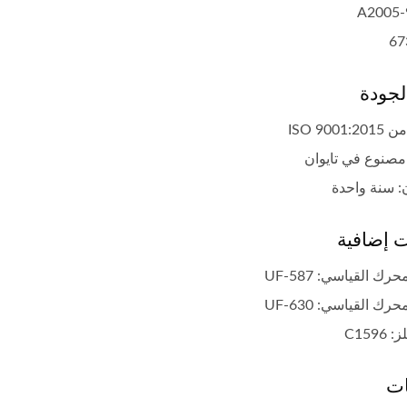
67
لجودة
ISO 9001
: سنة واحدة
ملف إشعال شائع
ملف إشعال شائع
 إضافية
رك القياسي: UF-587
رك القياسي: UF-630
C1596
ات