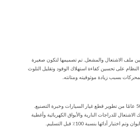
لقلم ، متكاملة بين ملف الاشتعال والمشعل. تم تصميمها لتكون صغيرة
نظام على تحسين كفاءة استهلاك الوقود وتقليل التلوث
حركات بسبب زيادة موثوقيته ومتانته.
شركة Asia Traffic للتوريدات هي شركة مصنعة مؤهلة للأسلاك الاشتعال، لديها 50 عامًا من تطوير قطع غيار السيارات وخبرة التصنيع.
لاشتعال للدراجات النارية والأبواق الكهربائية وأغطية