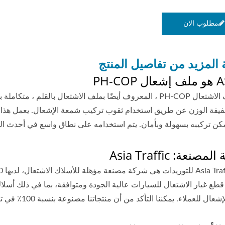
مطلوب الان
 المزيد من تفاصيل المنتج
PH-CO
تعتبر ملف الاشتعال PH-COP ، المعروف أيضًا بملف الاشتعال با
يفة الوزن عن طريق استخدام ثقوب تركيب شمعة الإشعال. يعمل هذا ال
كن تركيبه بسهولة وبأمان. يتم استخدامه على نطاق واسع في أحدث الم
صنعة: Asia Traffic
طع غيار الاشتعال للسيارات عالية الجودة ومتوافقة، بما في ذلك أسلاك ا
ملاء. يمكننا التأكد من أن منتجاتنا مصنوعة بنسبة 100٪ في تايوان وتم اختبار أدائها بنسبة 100٪ قبل التسليم.