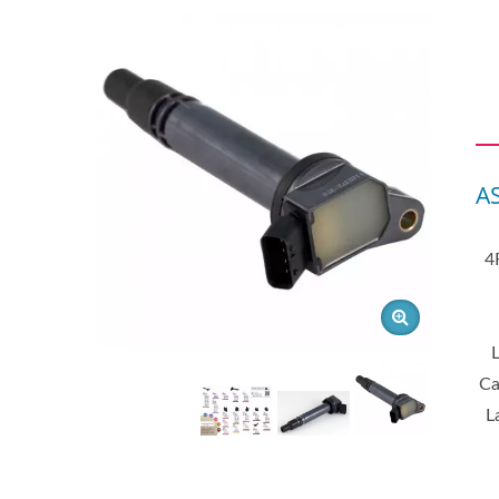
A
 تويوتا 4Runner
س LS600h
تويوتا Avalon وتويوتا Camry
Land Cruis