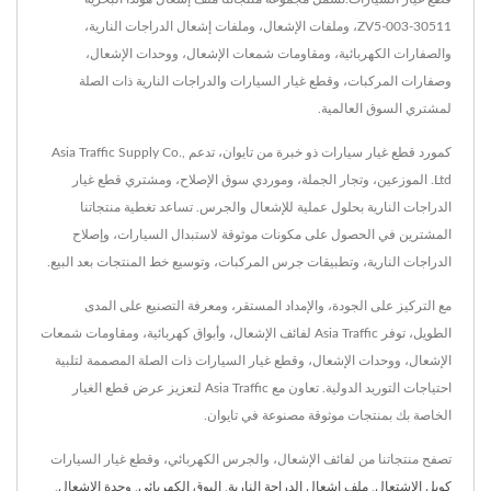
30511-ZV5-003، وملفات الإشعال، وملفات إشعال الدراجات النارية،
والصفارات الكهربائية، ومقاومات شمعات الإشعال، ووحدات الإشعال،
وصفارات المركبات، وقطع غيار السيارات والدراجات النارية ذات الصلة
لمشتري السوق العالمية.
كمورد قطع غيار سيارات ذو خبرة من تايوان، تدعم Asia Traffic Supply Co.,
Ltd. الموزعين، وتجار الجملة، وموردي سوق الإصلاح، ومشتري قطع غيار
الدراجات النارية بحلول عملية للإشعال والجرس. تساعد تغطية منتجاتنا
المشترين في الحصول على مكونات موثوقة لاستبدال السيارات، وإصلاح
الدراجات النارية، وتطبيقات جرس المركبات، وتوسيع خط المنتجات بعد البيع.
مع التركيز على الجودة، والإمداد المستقر، ومعرفة التصنيع على المدى
الطويل، توفر Asia Traffic لفائف الإشعال، وأبواق كهربائية، ومقاومات شمعات
الإشعال، ووحدات الإشعال، وقطع غيار السيارات ذات الصلة المصممة لتلبية
احتياجات التوريد الدولية. تعاون مع Asia Traffic لتعزيز عرض قطع الغيار
الخاصة بك بمنتجات موثوقة مصنوعة في تايوان.
تصفح منتجاتنا من لفائف الإشعال، والجرس الكهربائي، وقطع غيار السيارات
كويل الاشتعال
,
ملف إشعال الدراجة النارية
,
البوق الكهربائي
,
وحدة الإشعال
,