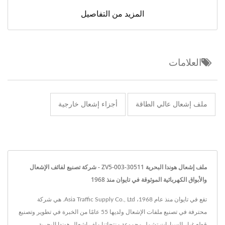
المزيد من التفاصيل
العلامات
ملف إشعال عالي الطاقة
أجزاء إشعال خارجية
ملف إشعال هوندا البحرية 30511-ZV5-003 - شركة تصنيع لفائف الإشعال
والأبواق الكهربائية الموثوقة في تايوان منذ 1968
تقع في تايوان منذ عام 1968، Asia Traffic Supply Co., Ltd. هي شركة
محترفة في تصنيع ملفات الإشعال ولديها 55 عامًا من الخبرة في تطوير وتصنيع
قطع غيار السيارات.تشمل مجموعة منتجاتنا ملف إشعال هوندا البحرية