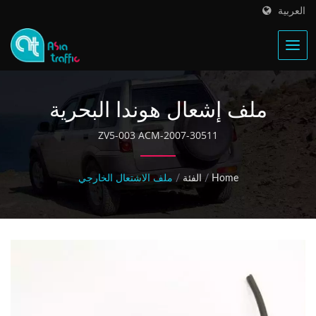
العربية
ملف إشعال هوندا البحرية
30511-ZV5-003
30511-ZV5-003 ACM-2007
Home
/
الفئة
/
ملف الاشتعال الخارجي