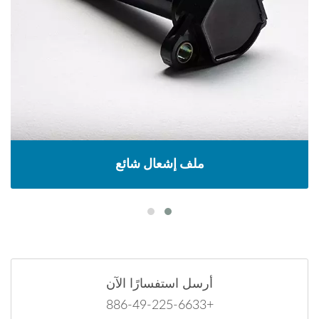
ملف إشعال شائع
أرسل استفسارًا الآن
+886-49-225-6633