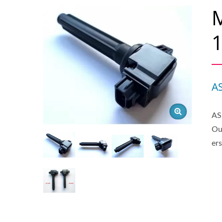
M
A
AS
Ou
er