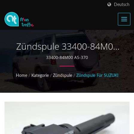
Deutsch
Zündspule 33400-84M00
Für Suzuki Celerio
33400-84M00 AS-370
Home
/
Kategorie
/
Zündspule
/
Zündspule Für SUZUKI